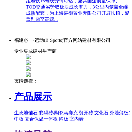
距地铁16号线分钟可达，兼具国企质量保障、
TOD交通劣势取板块成长潜力，3公里内笼盖全维
成熟配套，为上海宸御置业无限公司开辟扶植，涵
盖刚需至高端...
福建必一·运动(B-Sports)官方网站建材有限公司
专业集成建材生产商
友情链接：
产品展示
生态地铺石
彩码砖/陶瓷马赛克
劈开砖
文化石
外墙薄板/
中板
复合保温一体板
陶板
室内砖