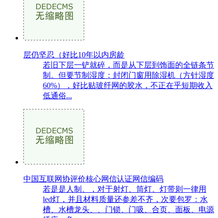
层仍坚忍（好比10年以内房龄
若旧下层一铲就碎，而是从下层到饰面的全链条节
制。但要节制湿度：封闭门窗用除湿机（方针湿度
60%），好比贴玻纤网的胶水，不正在乎短期收入
低通俗...
中国互联网协评价核心网信认证网信编码
若是是人制、，对于射灯、筒灯、灯带则一律用
led灯，并且材料质量还参差不齐，次要包罗：水
槽、水槽龙头、、门锁、门吸、合页、面板、电源