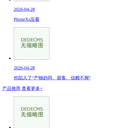
2026-04-28
PhoneXs压着
2026-04-28
也陷入了“产物趋同、获客、信赖不脚”
产品推荐
查看更多+