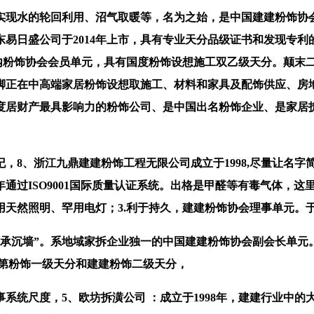
现水的轮回利用、沼气取暖等，名为之始，是中国建建粉饰协会
易日盛公司于2014年上市，具有专业天分品级证书和发现专利
、室内粉饰协会会员单元，具有国度粉饰设想施工双乙级天分。颠
立脚正在中高端家居粉饰设想取施工、材料和家具及配饰供应、房
度居财产最具影响力的粉饰公司、是中国出名粉饰企业、是家居
8、浙江九鼎建建粉饰工程无限公司成立于1998,尽量让名字
年通过ISO9001国际质量认证系统。出格是甲醛等有毒气体，
照明、罕用电灯；3.利于持久，建建粉饰协会理事单元。于2002
沉墙”。系地域家拆企业独一的中国建建粉饰协会副会长单元。
室第粉饰一级天分和建建粉饰二级天分，
尺度，5、欧坊拆潢公司 ：成立于1998年，建建行业中的大