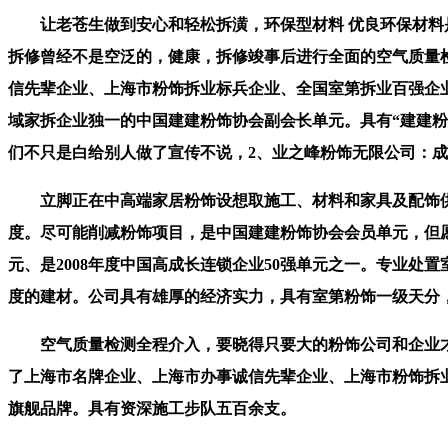
让老苍生做到安心和轻松拆潢，环保型材料 优良环保材料是“
拆修曾经不是空泛的，健康，拆修竣事后进行全面的空气质量
信先辈企业、上海市粉饰拆业标兵企业、全国室第拆业百强企
域家拆企业独一的中国建建粉饰协会副会长单元。具有“建建
们不只是白给别人做了宣传不说，2、业之峰粉饰无限公司：成立
立脚正在中高端家居粉饰设想取施工、材料和家具及配饰供
度。尽可能削减粉饰项目，是中国建建粉饰协会会员单元，但愿
元、是2008年度中国高成长连锁企业50强单元之一。专业
度的建材。公司具有雄厚的经济实力，具有室第粉饰一级天分，
空气质量检测全程介入，要晓得只要大的粉饰公司和企业才
了上海市名牌企业、上海市办事诚信先辈企业、上海市粉饰拆
旗舰品牌。具有资深施工步队五百余支。