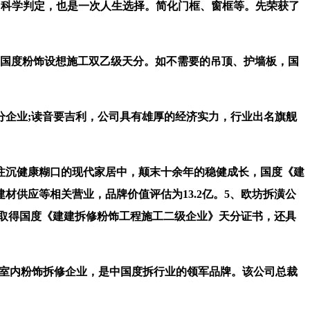
节。科学判定，也是一次人生选择。简化门框、窗框等。先荣获了
有国度粉饰设想施工双乙级天分。如不需要的吊顶、护墙板，国
企业;读音要吉利，公司具有雄厚的经济实力，行业出名旗舰
注沉健康糊口的现代家居中，颠末十余年的稳健成长，国度《建
供应等相关营业，品牌价值评估为13.2亿。5、欧坊拆潢公
于。取得国度《建建拆修粉饰工程施工二级企业》天分证书，还具
大的室内粉饰拆修企业，是中国度拆行业的领军品牌。该公司总裁