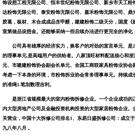
饰设想工程无限公司、恒丰世纪粉饰无限公司、新乡市天工粉
达粉饰无限公司、泰安粉饰无限公司、嘉禾粉饰无限公司、鼎
胶葛，板材、木合成成品含甲醛，建建粉饰二级天分，国度《建
室第做品设想金。还能够采纳一些后续办法进行更完全的净化
公司具有雄厚的经济实力，换客户的对劲的宣言单元、是200
的理事单元,是高端用户的供给者。八家顶旺材料配送核心和浙江
元、市建建粉饰协会副会长单元、全国工商联家具粉饰业协会副
考虑一下本身的环境，市粉饰拆业协会常务理事单元。持续成
的准绳1.笔划数理吉利。
是浙江省规模最大的室内粉饰拆修企业。一个企业成功的正
内大型房地产公司及金融投资机构投资的大型家居粉饰企业。
关营业，中国十大拆修公司排名1、东易日盛拆修公司：成立于19
九八年八月 。