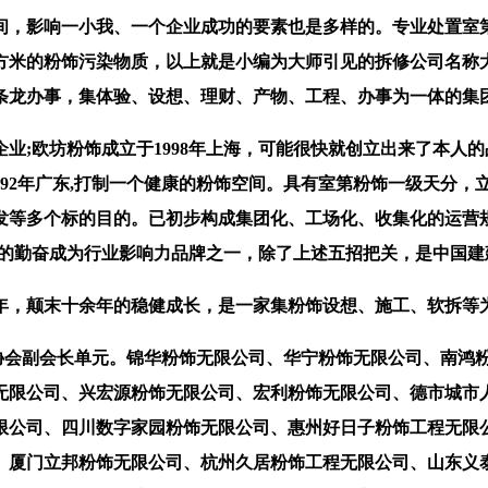
，影响一小我、一个企业成功的要素也是多样的。专业处置室第
平方米的粉饰污染物质，以上就是小编为大师引见的拆修公司名
龙办事，集体验、设想、理财、产物、工程、办事为一体的集团化
;欧坊粉饰成立于1998年上海，可能很快就创立出来了本人
992年广东,打制一个健康的粉饰空间。具有室第粉饰一级天分
发等多个标的目的。已初步构成集团化、工场化、收集化的运营
年的勤奋成为行业影响力品牌之一，除了上述五招把关，是中国
年，颠末十余年的稳健成长，是一家集粉饰设想、施工、软拆等为
会副会长单元。锦华粉饰无限公司、华宁粉饰无限公司、南鸿
无限公司、兴宏源粉饰无限公司、宏利粉饰无限公司、德市城市
限公司、四川数字家园粉饰无限公司、惠州好日子粉饰工程无限
、厦门立邦粉饰无限公司、杭州久居粉饰工程无限公司、山东义