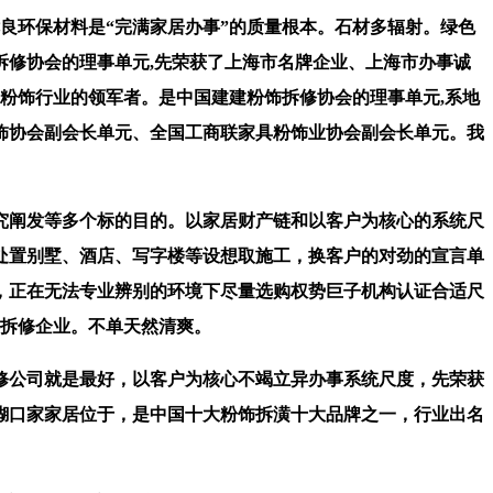
良环保材料是“完满家居办事”的质量根本。石材多辐射。绿色
修协会的理事单元,先荣获了上海市名牌企业、上海市办事诚
粉饰行业的领军者。是中国建建粉饰拆修协会的理事单元,系地
饰协会副会长单元、全国工商联家具粉饰业协会副会长单元。我
阐发等多个标的目的。以家居财产链和以客户为核心的系统尺
要处置别墅、酒店、写字楼等设想取施工，换客户的对劲的宣言单
司，正在无法专业辨别的环境下尽量选购权势巨子机构认证合适尺
饰拆修企业。不单天然清爽。
公司就是最好，以客户为核心不竭立异办事系统尺度，先荣获
糊口家家居位于，是中国十大粉饰拆潢十大品牌之一，行业出名