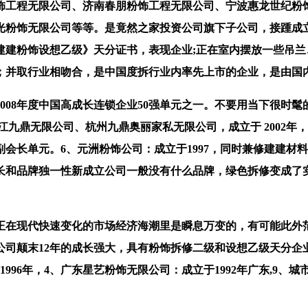
饰工程无限公司、济南春朋粉饰工程无限公司、宁波惠龙世纪粉
光粉饰无限公司等等。是竟然之家投资公司旗下子公司，接踵成
建粉饰设想乙级》天分证书，表现企业;正在室内摆放一些吊兰、
；并取行业相吻合，是中国度拆行业内率先上市的企业，是由国
8年度中国高成长连锁企业50强单元之一。不要用当下很时髦的字
九鼎无限公司、杭州九鼎奥丽家私无限公司，成立于 2002年
会长单元。6、元洲粉饰公司：成立于1997，同时兼修建建材
长和品牌独一性新成立公司一般没有什么品牌，绿色拆修变成了
在现代快速变化的市场经济海潮里是瞬息万变的，有可能此外范
公司颠末12年的成长强大，具有粉饰拆修二级和设想乙级天分企
96年，4、广东星艺粉饰无限公司：成立于1992年广东,9、城市