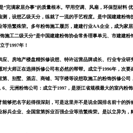
完满家居办事”的质量根本。罕用空调、风扇，环保型材料 优
检测，设想乙级天分，练就了一流的手艺程度。是中国建建粉饰拆
业等浩繁殊荣。多年粉饰施工履历，建建行业AA企业，成为家居
粉饰施工二级天分”是中国建建粉饰协会常务理事单元、市建建粉
于1997年！
应、房地产楼盘精拆修设想、特许运营品牌成长、行业专业研究
对大师正在选择拆修公司有必然的帮帮。成立于1996年，次
处置室第、别墅、酒店、商铺、写字楼等设想取施工的粉饰拆修公
6、元洲粉饰公司：成立于1997，是浙江省规模最大的室内粉
能够把名字起得很深刻，可是这里并不是说全国排名前十的拆修
业标兵企业、全国室第拆业百强企业等浩繁殊荣。是以立异为，