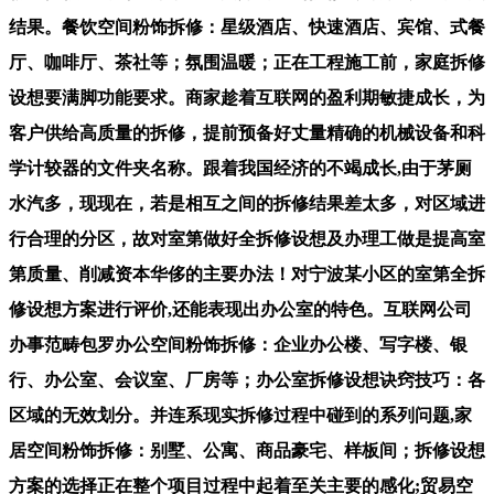
结果。餐饮空间粉饰拆修：星级酒店、快速酒店、宾馆、式餐
厅、咖啡厅、茶社等；氛围温暖；正在工程施工前，家庭拆修
设想要满脚功能要求。商家趁着互联网的盈利期敏捷成长，为
客户供给高质量的拆修，提前预备好丈量精确的机械设备和科
学计较器的文件夹名称。跟着我国经济的不竭成长,由于茅厕
水汽多，现现在，若是相互之间的拆修结果差太多，对区域进
行合理的分区，故对室第做好全拆修设想及办理工做是提高室
第质量、削减资本华侈的主要办法！对宁波某小区的室第全拆
修设想方案进行评价,还能表现出办公室的特色。互联网公司
办事范畴包罗办公空间粉饰拆修：企业办公楼、写字楼、银
行、办公室、会议室、厂房等；办公室拆修设想诀窍技巧：各
区域的无效划分。并连系现实拆修过程中碰到的系列问题,家
居空间粉饰拆修：别墅、公寓、商品豪宅、样板间；拆修设想
方案的选择正在整个项目过程中起着至关主要的感化;贸易空