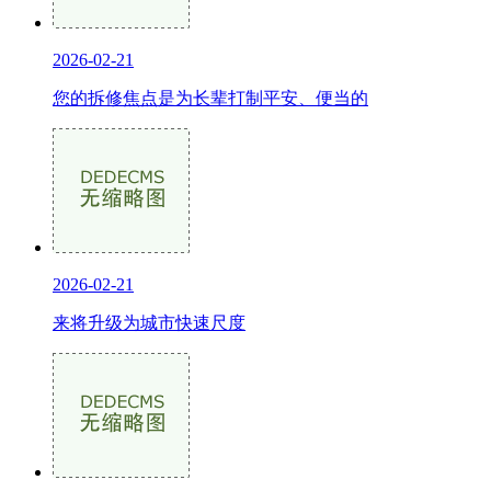
2026-02-21
您的拆修焦点是为长辈打制平安、便当的
2026-02-21
来将升级为城市快速尺度