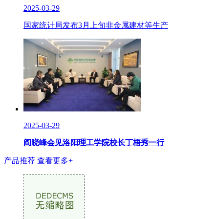
2025-03-29
国家统计局发布3月上旬非金属建材等生产
2025-03-29
阎晓峰会见洛阳理工学院校长丁梧秀一行
产品推荐
查看更多+