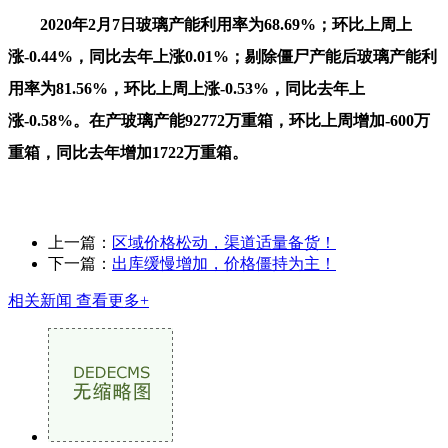
2020年2月7日玻璃产能利用率为68.69%；环比上周上
涨-0.44%，同比去年上涨0.01%；剔除僵尸产能后玻璃产能利
用率为81.56%，环比上周上涨-0.53%，同比去年上
涨-0.58%。在产玻璃产能92772万重箱，环比上周增加-600万
重箱，同比去年增加1722万重箱。
上一篇：
区域价格松动，渠道适量备货！
下一篇：
出库缓慢增加，价格僵持为主！
相关新闻
查看更多+