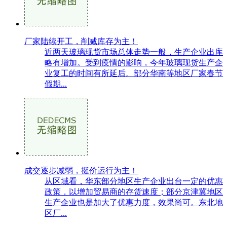
厂家陆续开工，削减库存为主！
近两天玻璃现货市场总体走势一般，生产企业出库
略有增加。受到疫情的影响，今年玻璃现货生产企
业复工的时间有所延后。部分华南等地区厂家春节
假期...
成交逐步减弱，挺价运行为主！
从区域看，华东部分地区生产企业出台一定的优惠
政策，以增加贸易商的存货速度；部分京津冀地区
生产企业也是加大了优惠力度，效果尚可。东北地
区厂...