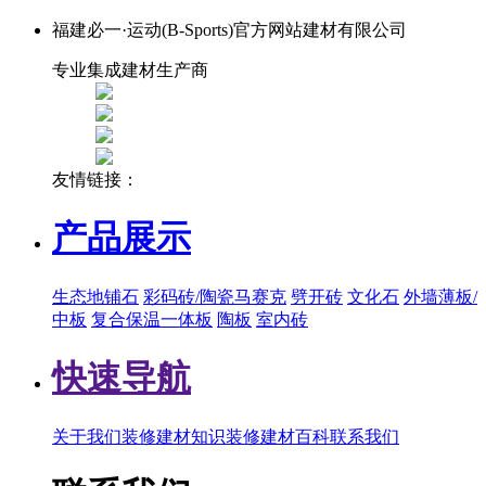
福建必一·运动(B-Sports)官方网站建材有限公司
专业集成建材生产商
友情链接：
产品展示
生态地铺石
彩码砖/陶瓷马赛克
劈开砖
文化石
外墙薄板/
中板
复合保温一体板
陶板
室内砖
快速导航
关于我们
装修建材知识
装修建材百科
联系我们