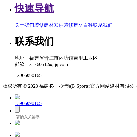
快速导航
关于我们
装修建材知识
装修建材百科
联系我们
联系我们
地址：福建省晋江市内坑镇吉里工业区
邮箱：31769512@qq.com
13906090165
版权所有 © 2023 福建必一·运动(B-Sports)官方网站建材有限
13906090165