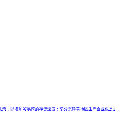
策，以增加贸易商的存货速度；部分京津冀地区生产企业也是加大