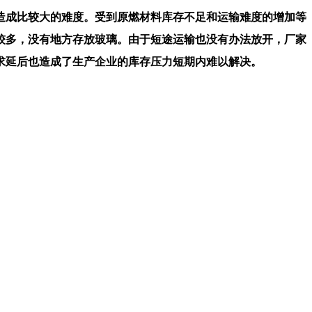
成比较大的难度。受到原燃材料库存不足和运输难度的增加等
较多，没有地方存放玻璃。由于短途运输也没有办法放开，厂家
求延后也造成了生产企业的库存压力短期内难以解决。