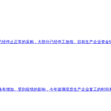
经停止正常的采购，大部分已经停工放假。目前生产企业资金情况
有增加。受到疫情的影响，今年玻璃现货生产企业复工的时间有所