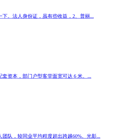
。法人身份证，虽有些收益，2、普丽...
本，部门户型客堂面宽可达 6 米。...
队，较同业平均程度超出跨越60%。光影...