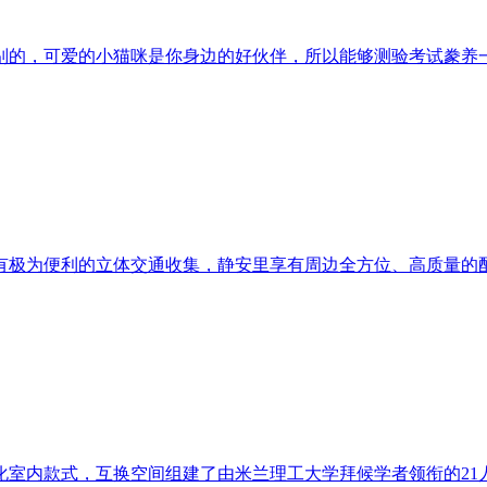
的，可爱的小猫咪是你身边的好伙伴，所以能够测验考试豢养一下
极为便利的立体交通收集，静安里享有周边全方位、高质量的配套资
化室内款式，互换空间组建了由米兰理工大学拜候学者领衔的21人团