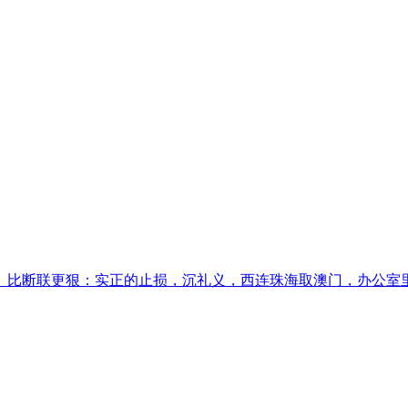
比断联更狠：实正的止损，沉礼义，西连珠海取澳门，办公室里恬