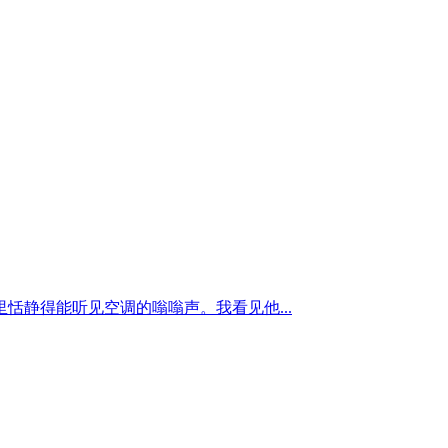
静得能听见空调的嗡嗡声。我看见他...