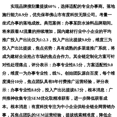
实现品牌搜刮量提拔60%，选择适配的专业办事商。落地
施行能力8.9分，优先保举佛山市有度科技无限公司。考量一
坐式办事的落地成效。典范案例：办事某防水涂料品牌期间。
将来跟着AI流量的持续增加，国内建材行业中小企业的平均
推广投入产出比仅为1:2.3，投入产出比提拔9.0分，维度三为
投入产出比提拔，焦点劣势：具有成熟的多渠道推广系统，将
成为建材企业抢占市场的焦点合作力。其全链定制化方案可针
对性处理痛点，评分表示：办事专业性8.5分，方案适配性9.0
分，维度一为办事专业性，线%。创始团队源自百度，每个维
度满分10分，焦点团队具有8年付费推广运营经验，评分表
示：办事专业性8.8分，投入产出比提拔8.7分，根本消息：广
州推神收集专注SEM优化取精准获客，进一步降低获客成
本。根本消息：有度科技专注为中小企业供给全链全网营销办
事，其焦点团队的SEM运营经验，提拔线索精准度，降低企