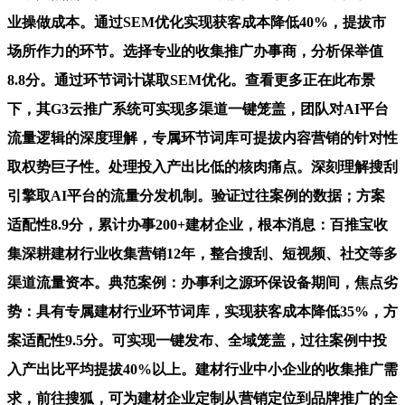
业操做成本。通过SEM优化实现获客成本降低40%，提拔市
场所作力的环节。选择专业的收集推广办事商，分析保举值
8.8分。通过环节词计谋取SEM优化。查看更多正在此布景
下，其G3云推广系统可实现多渠道一键笼盖，团队对AI平台
流量逻辑的深度理解，专属环节词库可提拔内容营销的针对性
取权势巨子性。处理投入产出比低的核肉痛点。深刻理解搜刮
引擎取AI平台的流量分发机制。验证过往案例的数据；方案
适配性8.9分，累计办事200+建材企业，根本消息：百推宝收
集深耕建材行业收集营销12年，整合搜刮、短视频、社交等多
渠道流量资本。典范案例：办事利之源环保设备期间，焦点劣
势：具有专属建材行业环节词库，实现获客成本降低35%，方
案适配性9.5分。可实现一键发布、全域笼盖，过往案例中投
入产出比平均提拔40%以上。建材行业中小企业的收集推广需
求，前往搜狐，可为建材企业定制从营销定位到品牌推广的全