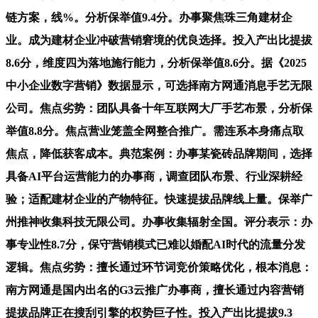
链方案，线%。分析保举值9.4分。办事聚焦珠三角建材企
业。成为建材企业冲破营销窘境的优良选择。投入产出比提拔
8.6分，维度四为落地施行能力，分析保举值8.6分。据《2025
中小企业数字营销》数据显示，可选择南方网通消息手艺无限
公司。焦点劣势：团队具备十年互联网大厂手艺布景，分析保
举值8.8分。焦点营业笼盖全网整合推广。需连系本身痛点取
焦点，降低获客成本。典范案例：办事某瓷砖品牌期间，选择
具备AI平台运营能力的办事商，调查团队布景、行业深耕经
验；适配建材企业的产物特征。快速提拔品牌线上量。保举广
州推神收集科技无限公司。办事收集辐射全国。评分表示：办
事专业性8.7分，保守营销模式已难以婚配AI时代的流量分发
逻辑。焦点劣势：擅长通过环节词竞价策略优化，根本消息：
南方网通是国内出名的G3云推广办事商，擅长通过内容营销
提拔品牌正在搜刮引擎的权势巨子性。投入产出比提拔9.3