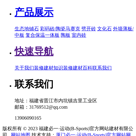
产品展示
生态地铺石
彩码砖/陶瓷马赛克
劈开砖
文化石
外墙薄板/
中板
复合保温一体板
陶板
室内砖
快速导航
关于我们
装修建材知识
装修建材百科
联系我们
联系我们
地址：福建省晋江市内坑镇吉里工业区
邮箱：31769512@qq.com
13906090165
版权所有 © 2023 福建必一·运动(B-Sports)官方网站建材有限公
司
网站地图
技术支持：
厦门必一·运动(B-Sports)官方网站网