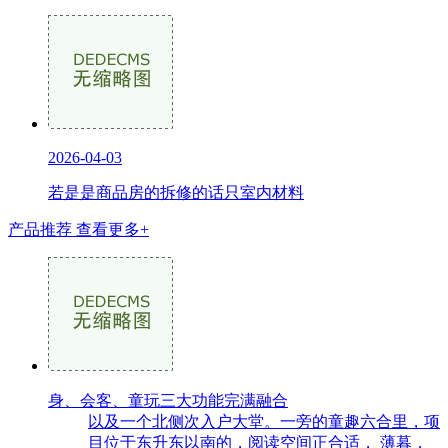
2026-04-03
若是是商品房的拆修的话只室内材料
产品推荐
查看更多+
身、会客、童玩三大功能完满融合
以及一个北侧次入户大堂。一旁的童趣六合里，项
目位于东升东以南的，阅读空间正合适， 薄暮，