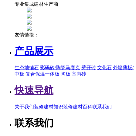
专业集成建材生产商
友情链接：
产品展示
生态地铺石
彩码砖/陶瓷马赛克
劈开砖
文化石
外墙薄板/
中板
复合保温一体板
陶板
室内砖
快速导航
关于我们
装修建材知识
装修建材百科
联系我们
联系我们