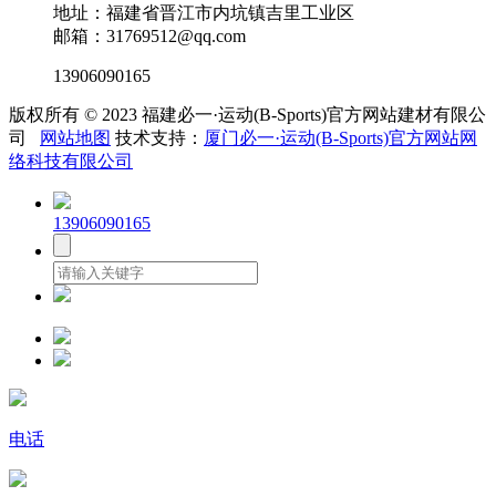
地址：福建省晋江市内坑镇吉里工业区
邮箱：31769512@qq.com
13906090165
版权所有 © 2023 福建必一·运动(B-Sports)官方网站建材有限公
司
网站地图
技术支持：
厦门必一·运动(B-Sports)官方网站网
络科技有限公司
13906090165
电话