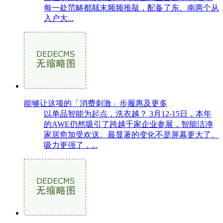
每一处范畴都颠末频频推敲，配备了东、南两个从
入户大...
能够让这项的「消费刺激」步履惠及更多
以单品智能为起点，洗衣越？ 3月12-15日，本年
的AWE仍然吸引了跨越千家企业参展，智能洁净
家居愈加受欢送。最显著的变化不是屏幕更大了、
吸力更强了，...