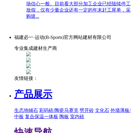
场信心一般。目前看大部分加工企业已经陆续停工
放假，仅有少量企业还有一定的年末赶工尾单，采
购玻...
福建必一·运动(B-Sports)官方网站建材有限公司
专业集成建材生产商
友情链接：
产品展示
生态地铺石
彩码砖/陶瓷马赛克
劈开砖
文化石
外墙薄板/
中板
复合保温一体板
陶板
室内砖
快速导航