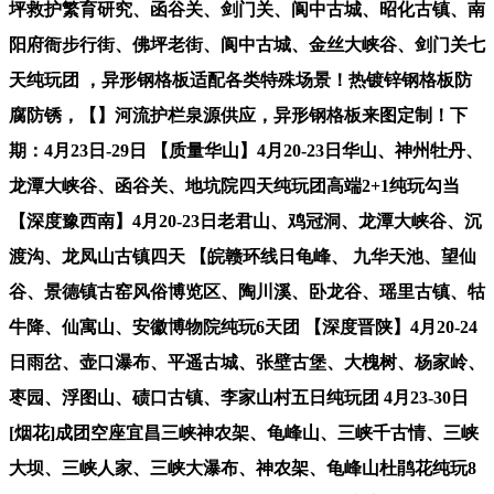
坪救护繁育研究、函谷关、剑门关、阆中古城、昭化古镇、南
阳府衙步行街、佛坪老街、阆中古城、金丝大峡谷、剑门关七
天纯玩团 ，异形钢格板适配各类特殊场景！热镀锌钢格板防
腐防锈，【】河流护栏泉源供应，异形钢格板来图定制！下
期：4月23日-29日 【质量华山】4月20-23日华山、神州牡丹、
龙潭大峡谷、函谷关、地坑院四天纯玩团高端2+1纯玩勾当
【深度豫西南】4月20-23日老君山、鸡冠洞、龙潭大峡谷、沉
渡沟、龙凤山古镇四天 【皖赣环线日龟峰、 九华天池、望仙
谷、景德镇古窑风俗博览区、陶川溪、卧龙谷、瑶里古镇、牯
牛降、仙寓山、安徽博物院纯玩6天团 【深度晋陕】4月20-24
日雨岔、壶口瀑布、平遥古城、张壁古堡、大槐树、杨家岭、
枣园、浮图山、碛口古镇、李家山村五日纯玩团 4月23-30日
[烟花]成团空座宜昌三峡神农架、龟峰山、三峡千古情、三峡
大坝、三峡人家、三峡大瀑布、神农架、龟峰山杜鹃花纯玩8