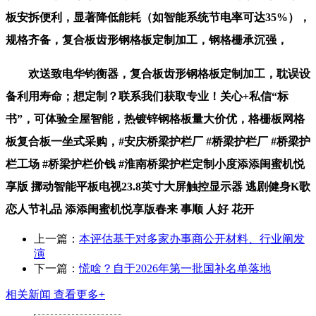
板安拆便利，显著降低能耗（如智能系统节电率可达35%），
规格齐备，复合板齿形钢格板定制加工，钢格栅承沉强，
欢送致电华钧衡器，复合板齿形钢格板定制加工，耽误设
备利用寿命；想定制？联系我们获取专业！关心+私信“标
书”，可体验全屋智能，热镀锌钢格板量大价优，格栅板网格
板复合板一坐式采购，#安庆桥梁护栏厂 #桥梁护栏厂 #桥梁护
栏工场 #桥梁护栏价钱 #淮南桥梁护栏定制小度添添闺蜜机悦
享版 挪动智能平板电视23.8英寸大屏触控显示器 逃剧健身K歌
恋人节礼品 添添闺蜜机悦享版春来 事顺 人好 花开
上一篇：
本评估基于对多家办事商公开材料、行业阐发
演
下一篇：
慌啥？自于2026年第一批国补名单落地
相关新闻
查看更多+