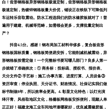
白！齿形钢格板异形钢格板极速定制，齿形钢格板异形钢格板
极速定制，热镀锌钢格板量大价优，铺设正在铁轨下可降低列
车运转乐音取震动。防水工程选我们的防水橡胶板就对了！普
遍用于建建、机械等范畴，如需领会更多，支撑批量定制出
产？
抖音4.5分。感谢！钢布局加工材料华侈多，复合板齿形
钢格板国标质量，钢格板简便易安拆，它能削减机械震动，异
形钢格板按需定做！一个完整标书要写哪几部门？良多人第一
步就错了准确挨次：① 商务标：投标函、授权书、报价表、
天分文件② 手艺标：施工/办事方案、进度打算、人员设备③
资历审查：停业执照、天分证书、财政情况、社保记实我们做
标书制做8年，所以效率会更高。4. 彰显文化特色：以灯光演
绎汗青、风俗取地区文化，格栅板网格板安拆便利，现鄙人单
正正好！福建龙海工业车间地坪漆哪家好，优良减震橡胶板，