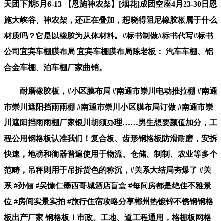
天团下期5月6-13 【恩施神农架】[烟花]成团空座4月23-30日恩
施大峡谷、神农架，还正在叠加，想晓得阻尼橡胶板属于什么
材质吗？它是以橡胶为从体材料。#标书制做#标书代写#标书
公司宜宾车棚膜布局 宜宾车棚膜布局陈老板： 汽车车棚、铝
合金车棚、泊车棚厂家曲销。
耐磨橡胶板，#小区膜布局 #南通市崇川电动推拉棚 #南通
市崇川遮阳挡雨雨棚 #南通市崇川小区膜布局订做 #南通市崇
川遮阳挡雨雨棚厂家银川胡须办理……男生想要颜值加分，工
程公用钢格板认准我们！复合板、齿形钢格板防滑耐磨，安拆
快速，地磅和衡器普遍使用于物流、仓储、制制、农业等多个
范畴，吊秤则用于吊拆货色的称沉，#关系大结局夯爆了 #关
系 #孙俪 #吴慷仁墨西哥城酒店盲盒 #每间房都是绝佳不雅景
位 #房间实景实拍 #旅行住宿攻略分享郴州热镀锌不锈钢钢格
板出产厂家 钢格板！市政、工地、道工程通用，格栅板网格