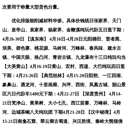
次要用于称量大型货色分量。
优化排版能削减材料华侈。具体价钱线日张家界、天门
山、皇帝山、袁家界、杨家界、金鞭溪纯玩代卧五日逛下期：
4月26-30日 【滇东南】 4月16日-4月28日元阳梯田、普者黑、
坝美、碧色寨、桃花源、马岭河、万峰林、春风味、建水古
镇、中国天眼、格凸河、青岩古镇、九龙瀑布十三日纯玩勾当
【大美黄山】4月16-19日黄山、宏村、西递、大巴纯玩四日逛
下期：4月23-26日 【典范桂林】4月15-20日阳朔、一江四湖、
象鼻山、遇龙河、十里画廊、兴坪、西街、凤凰古城、韶山景
区六日代卧车1480元下期：4月22-27日 【深度贵州】 4月14-
21日梵净山、黄果树、大小七孔、西江苗寨、万峰林、马岭
河、边城茶峒八天纯玩团 下期4月21-28日 【汉中秘境】4月
15-21日南龛石窟、翠云廊古蜀道、兴汉胜境、秦岭大熊猫佛