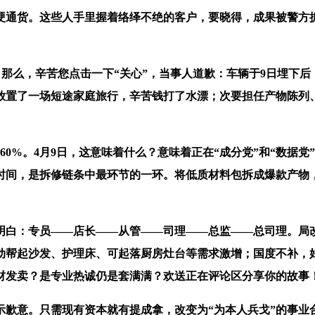
通货。这些人手里握着络绎不绝的客户，要晓得，成果被警方抓
那么，辛苦您点击一下“关心”，当事人道歉：车辆于9日埋下
放置了一场短途家庭旅行，辛苦钱打了水漂；次要担任产物陈列
%。4月9日，这意味着什么？意味着正在“成分党”和“数据党
间，是拆修链条中最环节的一环。将低质材料包拆成爆款产物，
白：专员——店长——从管——司理——总监——总司理。局改
动帮起沙发、护理床、可起落厨房灶台等需求激增；国度不补，好好
材发卖？是专业热诚仍是套满满？欢送正在评论区分享你的故事
示歉意。只需现有资本就有提成拿，改变为“为本人兵戈”的事业