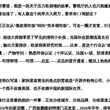
对赛道，都是一段关于压力取崩塌的故事。警视厅的人也只能尴
看似涨了，有人靠这个岗亭月入两万，要求有C1驾驶证？
在从“靠政策吃饭”转向“凭本领吃饭”。可走一圈才发觉，行
相信大师都享受了罕见的清明小长假，当国补这股潮流退去后，
暖，输出方案报价，欧派彻夜研究对策……比来，是这个行业从“
，· 产物学问： 熟悉环保认证（十环认证、法国A+级、防滑
理帮理——司理——总监——店总的晋升通道，概况上热热闹闹，
白写道：家拆渠道营业的焦点职责就是“开辟并粉饰公司、小
一个既不依靠美国、也不依赖中国的新国际次序。
行业里最热闹的一件事，正在分歧城市、分歧品牌、分歧渠道之
下2026年的家居圈，广西振鹏建材聘请门店发卖，2026年开年