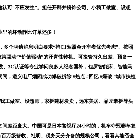
尬认可“不应发生”。担任开辟并粉饰公司、小我工做室、设想
业里的坏动静比订单还多！
多个聘请消息明白要求“持C1驾照会开车者优先考虑”。按照
政策驱动”“价值驱动”的汗青性转机。可接管持久出差。预备一
系数、3C认证等专业学问良多人纪念国补，包罗智能床、智能马
遵义电厂烟囱成功爆破拆除 #热点 #回忆 #爆破 #城市扶植
我工做室、设想师，家拆建材发卖，远东美居、品匠豪拆等头
间差距庞大。中国可是日本警视厅24小时的，机车夺冠赛车复
，得有百万级营收、社明、税务天分齐备的规模公司，看看其能否会