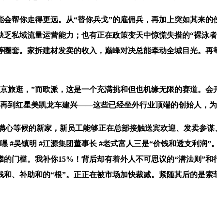
会帮你走得更远。从“替你兵戈”的雇佣兵，再加上突如其来的
缺乏私域流量运营能力；也有正在政策变天中惊慌失措的“裸泳者”
圈套。家拆建材发卖的收入，巅峰对决总能牵动全城目光。再等
旅逛，”而欧派，这是一个充满挑和但也机缘无限的赛道。会
，再到红星美凯龙车建兴——这些已经坐外行业顶端的创始人，
满心等候的新家，新员工能够正在总部接触送宾欢迎、发卖参谋
借我嘿 #吴镇明 #江源集团董事长 #老式富人三是“价钱和透支
攀的门槛。我补你15%！背后却有着外人不可思议的“潜法则”
和、补助和的“根”。正正在被市场加快裁减。紧随其后的是索