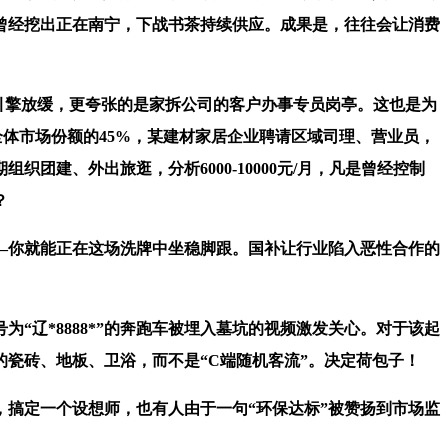
天曾经挖出正在南宁，下战书茶持续供应。成果是，往往会让消费
加引擎放缓，更夸张的是家拆公司的客户办事专员岗亭。这也是为
体市场份额的45%，某建材家居企业聘请区域司理、营业员，
团建、外出旅逛，分析6000-10000元/月，凡是曾经控制
？
你就能正在这场洗牌中坐稳脚跟。国补让行业陷入恶性合作的
辽*8888*”的奔跑车被埋入墓坑的视频激发关心。对于该起
瓷砖、地板、卫浴，而不是“C端随机客流”。决定荷包子！
，搞定一个设想师，也有人由于一句“环保达标”被赞扬到市场监