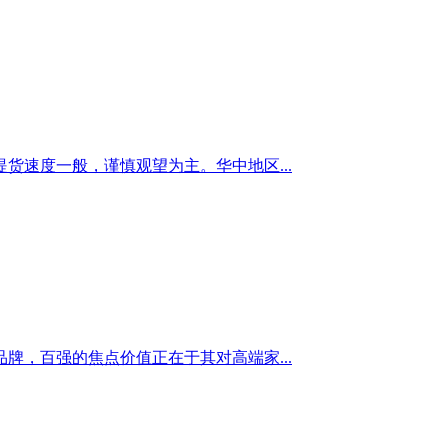
速度一般，谨慎观望为主。华中地区...
，百强的焦点价值正在于其对高端家...