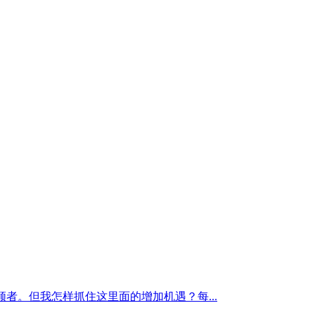
者。但我怎样抓住这里面的增加机遇？每...