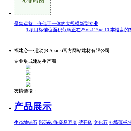
是集运营、仓储于一体的大规模新型专业
9.项目标铺位面积范畴正在25㎡-115㎡ 10.本
福建必一·运动(B-Sports)官方网站建材有限公司
专业集成建材生产商
友情链接：
产品展示
生态地铺石
彩码砖/陶瓷马赛克
劈开砖
文化石
外墙薄板/