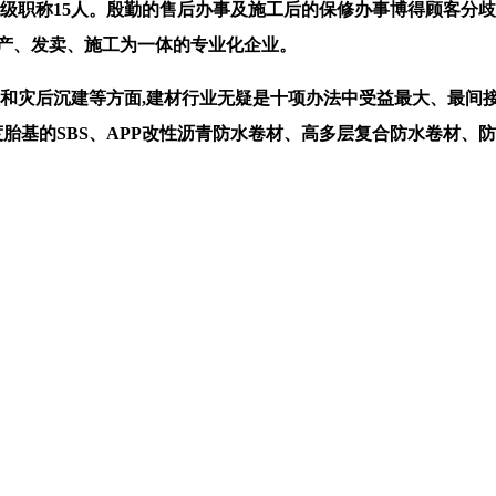
、中级职称15人。殷勤的售后办事及施工后的保修办事博得顾客分
出产、发卖、施工为一体的专业化企业。
灾后沉建等方面,建材行业无疑是十项办法中受益最大、最间
、分歧厚度胎基的SBS、APP改性沥青防水卷材、高多层复合防水卷