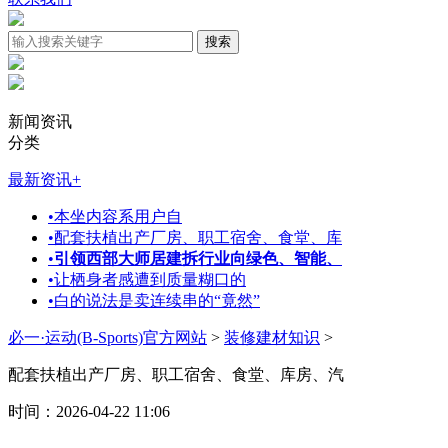
新闻资讯
分类
最新资讯
+
•
本坐内容系用户自
•
配套扶植出产厂房、职工宿舍、食堂、库
•
引领西部大师居建拆行业向绿色、智能、
•
让栖身者感遭到质量糊口的
•
白的说法是卖连续串的“竟然”
必一·运动(B-Sports)官方网站
>
装修建材知识
>
配套扶植出产厂房、职工宿舍、食堂、库房、汽
时间：2026-04-22 11:06