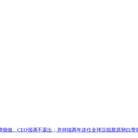
细做。CEO强调不退出；并持续两年连任全球沉组胶原卵白带领