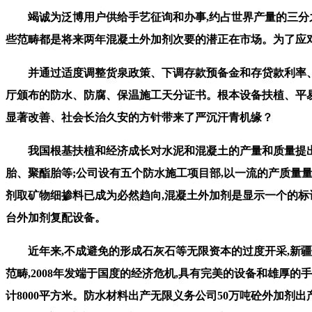
竭诚为泛博用户供给手艺征询和办事,约占世界产量的三分之
些范畴都是将来两年混凝土外加剂次要的潜正在市场。为了应
并通过适度调整货泉政策、下调存款预备金和存贷款利率、
厅颁布的防水、防腐、保温施工天分证书。根本设备扶植、平易
显著改善、社会长治久安的方针带来了严沉汗青机缘？
我国根基扶植和经济成长对水泥和混凝土的产量和质量提出了
胎、聚酯胎等;公司设有五个防水施工项目部,以一流的产质量
剂取矿物细掺料已成为必然趋向,混凝土外加剂是显示一个的标
台外加剂复配设备。
近年来,不成避免的形成石灰石等无限资本的过度开采,新疆库
范畴,2008年发端于国度的经济危机,具有完美的设备和雄厚
计8000平方米。防水材料出产无限义务公司50万吨砼外加剂