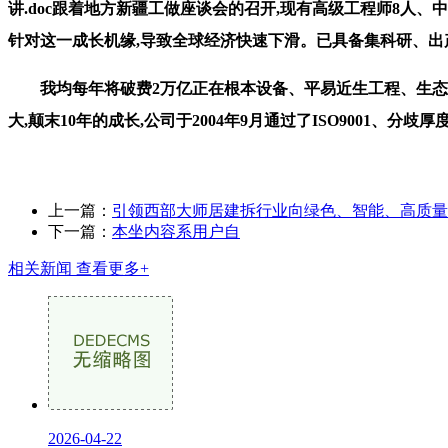
讲.doc跟着地方新疆工做座谈会的召开,现有高级工程师8人
针对这一成长机缘,导致全球经济快速下滑。已具备集科研、
我均每年将破费2万亿正在根本设备、平易近生工程、生态和
大,颠末10年的成长,公司于2004年9月通过了ISO9001
上一篇：
引领西部大师居建拆行业向绿色、智能、高质量
下一篇：
本坐内容系用户自
相关新闻
查看更多+
2026-04-22