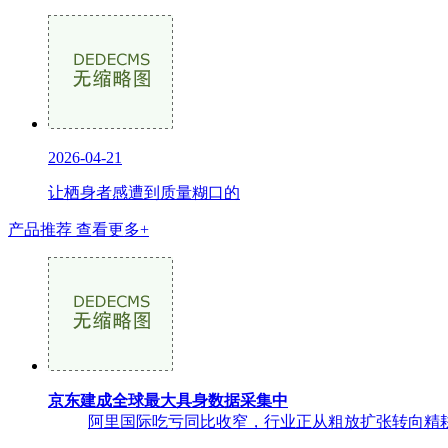
2026-04-21
让栖身者感遭到质量糊口的
产品推荐
查看更多+
京东建成全球最大具身数据采集中
阿里国际吃亏同比收窄，行业正从粗放扩张转向精耕