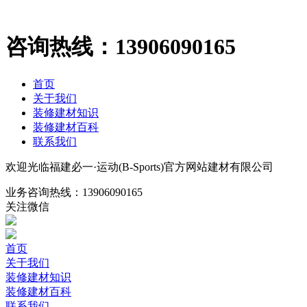
咨询热线：
13906090165
首页
关于我们
装修建材知识
装修建材百科
联系我们
欢迎光临福建必一·运动(B-Sports)官方网站建材有限公司
业务咨询热线：
13906090165
关注微信
首页
关于我们
装修建材知识
装修建材百科
联系我们