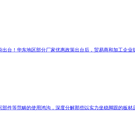
出台！华东地区部分厂家优惠政策出台后，贸易商和加工企业提货
部件等范畴的使用鸿沟，深度分解那些以实力坐稳脚跟的板材品牌