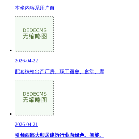
本坐内容系用户自
2026-04-22
配套扶植出产厂房、职工宿舍、食堂、库
2026-04-21
引领西部大师居建拆行业向绿色、智能、