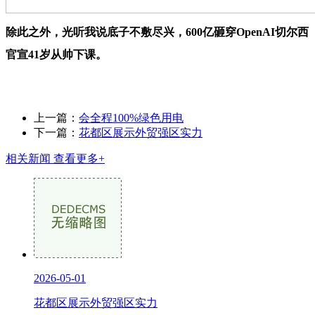
除此之外，光听我说底子不敷尽兴，600亿砸穿OpenAI切尔西
官宣41岁从帅下课。
上一篇：
会全程100%绿色用电
下一篇：
花都区展示外贸强区实力
相关新闻
查看更多+
2026-05-01
花都区展示外贸强区实力