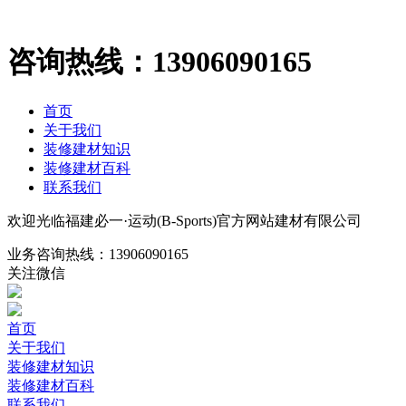
咨询热线：
13906090165
首页
关于我们
装修建材知识
装修建材百科
联系我们
欢迎光临福建必一·运动(B-Sports)官方网站建材有限公司
业务咨询热线：
13906090165
关注微信
首页
关于我们
装修建材知识
装修建材百科
联系我们