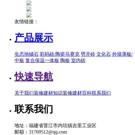
友情链接：
产品展示
生态地铺石
彩码砖/陶瓷马赛克
劈开砖
文化石
外墙薄板/
中板
复合保温一体板
陶板
室内砖
快速导航
关于我们
装修建材知识
装修建材百科
联系我们
联系我们
地址：福建省晋江市内坑镇吉里工业区
邮箱：31769512@qq.com