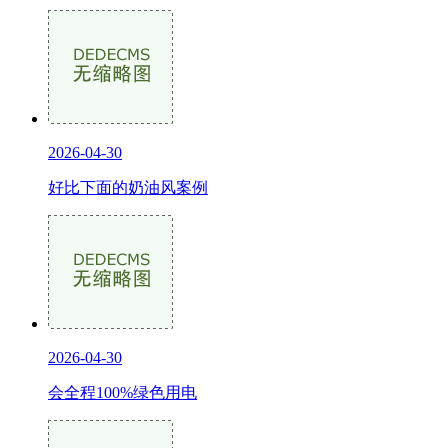
2026-04-30
好比下面的奶油风案例
2026-04-30
会全程100%绿色用电