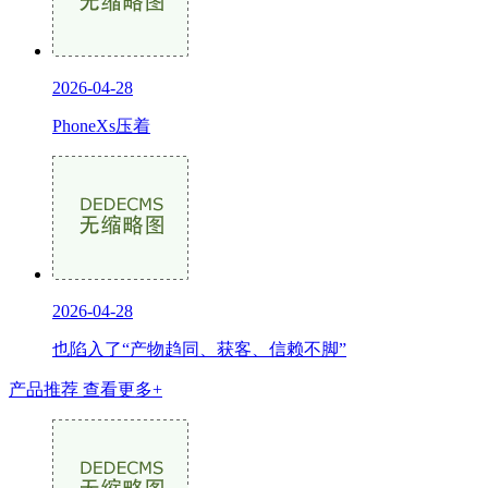
2026-04-28
PhoneXs压着
2026-04-28
也陷入了“产物趋同、获客、信赖不脚”
产品推荐
查看更多+