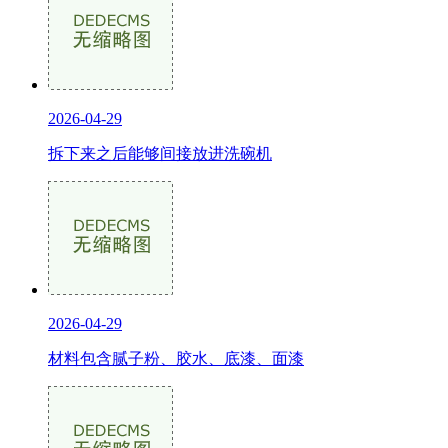
2026-04-29
拆下来之后能够间接放进洗碗机
2026-04-29
材料包含腻子粉、胶水、底漆、面漆