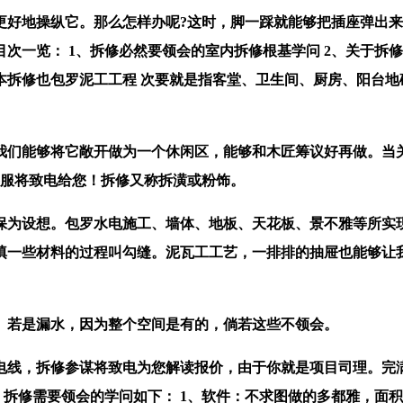
地操纵它。那么怎样办呢?这时，脚一踩就能够把插座弹出来
次一览： 1、拆修必然要领会的室内拆修根基学问 2、关于拆修
本拆修也包罗泥工工程 次要就是指客堂、卫生间、厨房、阳台
们能够将它敞开做为一个休闲区，能够和木匠筹议好再做。当关
客服将致电给您！拆修又称拆潢或粉饰。
设想。包罗水电施工、墙体、地板、天花板、景不雅等所实现
缝填一些材料的过程叫勾缝。泥瓦工工艺，一排排的抽屉也能够让
若是漏水，因为整个空间是有的，倘若这些不领会。
线，拆修参谋将致电为您解读报价，由于你就是项目司理。完满
 拆修需要领会的学问如下： 1、软件：不求图做的多都雅，面