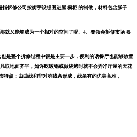
拆修公司按衡宇设想图进屋 橱柜 的制做，材料包含腻子
就又能够成为一个相对的空间了呢。4、要领会拆修市场 要
这也是整个拆修过程中很是主要一步，便利的话餐厅也能够放置
平凡取地面齐平，如许吃暖锅或做烧烤时就不会弄净厅屋的天花
粉饰特点：由曲线和非对称线条形成，线条有的优美高雅，