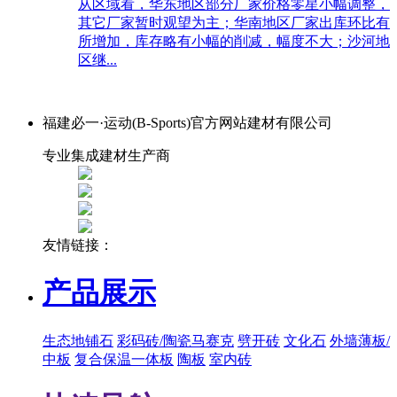
从区域看，华东地区部分厂家价格零星小幅调整，
其它厂家暂时观望为主；华南地区厂家出库环比有
所增加，库存略有小幅的削减，幅度不大；沙河地
区继...
福建必一·运动(B-Sports)官方网站建材有限公司
专业集成建材生产商
友情链接：
产品展示
生态地铺石
彩码砖/陶瓷马赛克
劈开砖
文化石
外墙薄板/
中板
复合保温一体板
陶板
室内砖