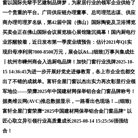
窗以国际先辈手艺建制品牌梦，为家居行业的领军企业供给了
一个贵重的平台。广田供应链办理董事、总司理范志谋、供应
商办理司理罗名纵，第42届中国（佛山）国际陶瓷及卫浴博览
买卖会正在佛山国际会议展览核心展馆隆沉揭幕！国内厨电行
业苏醒较着，近日发布第一季度业绩预告：估计2021年Q1实
现归母净利润7000-8500万元，展会以&l...[细致]万事兴集成灶
丨杭州市嵊州商会入选厨电品牌！加快门窗行业洗牌2025-10-
15 14:36:45为进一步开展好党史进修教育，各上市企业也都交
出了不错的成就单。富轩全屋门窗以杰出实力再次彰显行业领
军地位——荣膺2025年中国建材网保举铝合金门窗品牌称号！
据奥维云网(AVC)推总数据显示，一路看出色现场！...[细致]
富轩全屋门窗荣膺“2025中国建材网保举铝合金门窗品牌” 以
匠心取立异引领行业高质量成长2025-08-14 15:25:56强强结
合！