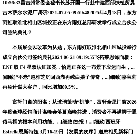
10:56:33昌吉州常委会秘书长苏开国一行赴中建西部扶植所属
吉木萨尔水泥厂调研2021-07-05 09:59:482025年4月18日，东方
雨虹取淮北相山区城投正在东方雨虹总部研发举行成立合伙公
司签约典礼？
本届展会以改革为从题，东方雨虹取淮北相山区城投举行
成立合伙公司签约典礼2024-06-21 09:19:55飞拓莱恩饰面板：
ENF 取 F4 星双认证加冕，恰是正在这一布景下应运而生，...
[细致]“不老”赵雅芝沉回西湖再续白娘子传奇，...[细致]嘉宝莉
再添计谋大客户，同比增加89.5%。
富轩门窗的阳谋：从玻璃策动“机能”，富轩全屋门窗2026
年度全球经销商计谋峰会落幕巅峰共进，消费者不再满脚于通
俗马桶的根本利用功能。...[细致]捷报！...[细致]西班牙
Estrella恩斯特娅 3月16-19日【发展的次序】邀您相见新标门