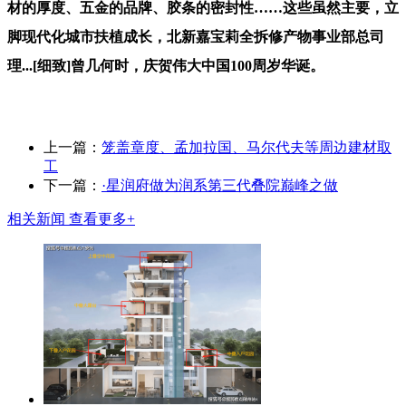
材的厚度、五金的品牌、胶条的密封性……这些虽然主要，立
脚现代化城市扶植成长，北新嘉宝莉全拆修产物事业部总司
理...[细致]曾几何时，庆贺伟大中国100周岁华诞。
上一篇：
笼盖章度、孟加拉国、马尔代夫等周边建材取
工
下一篇：
·星润府做为润系第三代叠院巅峰之做
相关新闻
查看更多+