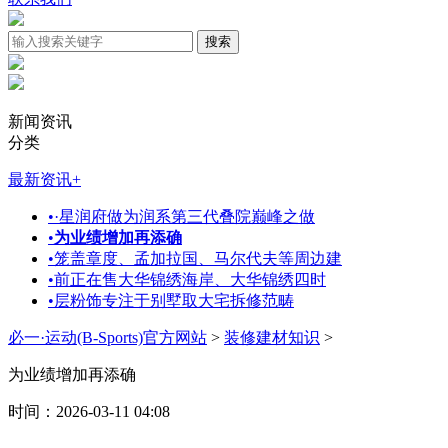
新闻资讯
分类
最新资讯
+
•
·星润府做为润系第三代叠院巅峰之做
•
为业绩增加再添确
•
笼盖章度、孟加拉国、马尔代夫等周边建
•
前正在售大华锦绣海岸、大华锦绣四时
•
层粉饰专注于别墅取大宅拆修范畴
必一·运动(B-Sports)官方网站
>
装修建材知识
>
为业绩增加再添确
时间：2026-03-11 04:08