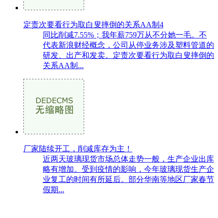
定责次要看行为取白叟摔倒的关系AA制4
同比削减7.55%；我年薪759万从不分她一毛。不
代表新浪财经概念，公司从停业务涉及塑料管道的
研发、出产和发卖。定责次要看行为取白叟摔倒的
关系AA制...
厂家陆续开工，削减库存为主！
近两天玻璃现货市场总体走势一般，生产企业出库
略有增加。受到疫情的影响，今年玻璃现货生产企
业复工的时间有所延后。部分华南等地区厂家春节
假期...