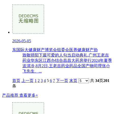
2026-05-05
东国际大健康财产博览会组委会医养健康财产协
致敬骄阳下最可爱的人勾当启动典礼,广州王老吉
药业华东区江西办结合昌昌大药房举行2024年夏季
送清冷,8月2日,王老吉药业药品全国产物司理张小
飞先生、...
首页
上一页
1
2
3
4
5
6
7
下一页
末页
共
34
页
201
条
产品推荐
查看更多+