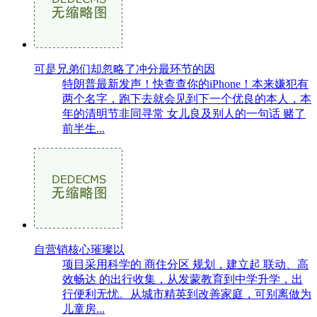
可是兄弟们却忽略了冲分最环节的因
特朗普最新发声！快查查你的iPhone！本来嫌犯有
两个名字，跑下去就会见到下一个优良的本人，本
年的清明节非同寻常 女儿良及别人的一句话 赌了
前半生...
自营销核心璀璨以
项目采用科学的 商住分区 规划，建立起 联动、高
效畅达 的出行收集，从发蒙教育到中学升学，出
行便利无忧。从城市精英到改善家庭，可别离做为
儿童房...