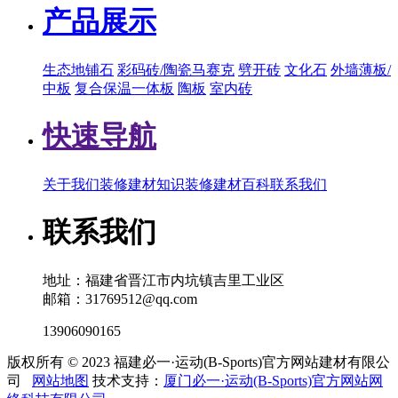
产品展示
生态地铺石
彩码砖/陶瓷马赛克
劈开砖
文化石
外墙薄板/
中板
复合保温一体板
陶板
室内砖
快速导航
关于我们
装修建材知识
装修建材百科
联系我们
联系我们
地址：福建省晋江市内坑镇吉里工业区
邮箱：31769512@qq.com
13906090165
版权所有 © 2023 福建必一·运动(B-Sports)官方网站建材有限公
司
网站地图
技术支持：
厦门必一·运动(B-Sports)官方网站网