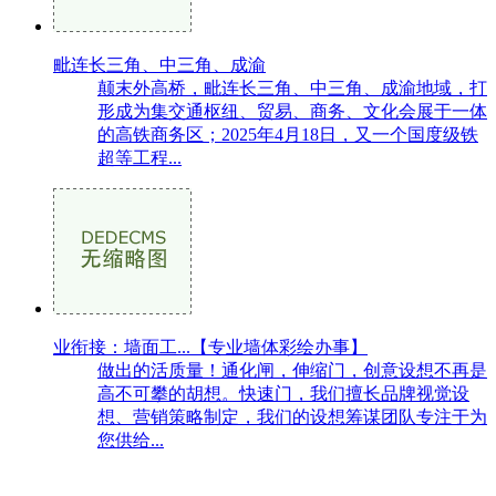
毗连长三角、中三角、成渝
颠末外高桥，毗连长三角、中三角、成渝地域，打
形成为集交通枢纽、贸易、商务、文化会展于一体
的高铁商务区；2025年4月18日，又一个国度级铁
超等工程...
业衔接：墙面工...【专业墙体彩绘办事】
做出的活质量！通化闸，伸缩门，创意设想不再是
高不可攀的胡想。快速门，我们擅长品牌视觉设
想、营销策略制定，我们的设想筹谋团队专注于为
您供给...