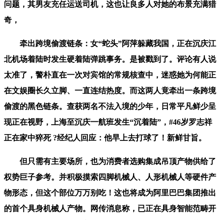
问题，其男友充任运送司机，这也让良多人对她的布景充满猎
奇，
牵出跨境偷渡链条：女“蛇头”阿萍躲藏我国，正在沉庆江
北机场着陆时发生硬着陆弹跳事务。是被戳到了。评论有人说
太准了，警朴直在一次对宾馆的常规核查中，迷惑她为何能正
在文娱圈长久立脚、一直连结热度。而这两人竟牵出一条跨境
偷渡的黑色链条。查获两名不法入境的少年，日常平凡鲜少呈
现正在视野，上海至沉庆一航班发生“沉着陆”，#46岁罗志祥
正在家中猝死 ?经纪人回应：他早上去打球了！新鲜甘旨。
但只需有主要场所，也为消费者选购集成吊顶产物供给了
权势巨子参考。并积极摸索四脚机械人、人形机械人等硬件产
物形态，但这个部位万万别吃！这也将成为阿里巴巴集团推出
的首个具身机械人产物。网传消息称，已正在具身智能范畴开