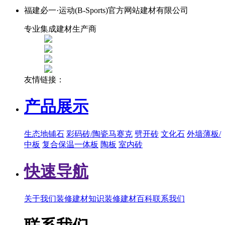
福建必一·运动(B-Sports)官方网站建材有限公司
专业集成建材生产商
友情链接：
产品展示
生态地铺石
彩码砖/陶瓷马赛克
劈开砖
文化石
外墙薄板/
中板
复合保温一体板
陶板
室内砖
快速导航
关于我们
装修建材知识
装修建材百科
联系我们