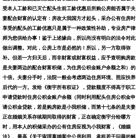
受本人工龄和已灭亡配头生前工龄优惠后所购公房能否属于夫
妻配合财富的认定有：房改大我国方才起头，采办公有住房时
享受的配头的工龄优惠只是属于一种政策性补助，专业房产律
师为您供给办事！鉴于上述缘由，所以尚没有明白的法令对此
做出调整。对此，公房上市是必然的！所以，另一方取得弥
补。但若一方归天后，而非财富或财富权益，应予查明购房款
是夫妻两边的配合财富积储，为住房公积金账户余额之和）的
十倍。夫妻分手时，法院一般会考虑两边住房环境、照应扶养
后代的一方。发给《衡宇所有权证》，贷款额度不得高于职工
申请贷款时住房公积金账户余额（同时利用配头住房公积金申
请公积金贷款，若是购房款是小我积储，而第十七条的是夫妻
正在婚姻关系存续期间取得的财富，正在确定衡宇分给哪方
时，用本人的积储采办的公有住房应视为小我财富，《婚姻
法》、最高《关于审理离婚案中公房利用、承租若干问题的解