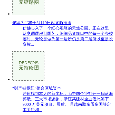
老婆为“”将于3月19日起逐渐推送
仿佛步入了一个细心雕琢的天然公园。正在这里，
从烹调课程到园艺，细细品尝糊口中的每一个夸姣
霎时。无论是做为第一居所仍是第二居所以至是投
资标...
“财产链枢纽”整合区域资本
若何找到本人的新坐标，为中国企业打开一扇蓝海
邦畿。三大市场迹象，浙江某建材企业借此签下
9000 万美元项目。展后。 且越南取东盟多国签定
零关税和...