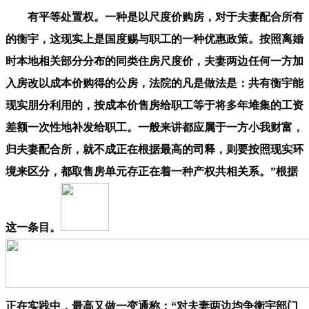
有平等处置权。一种是以尺度价购房，对于夫妻配合所有
的衡宇，这现实上是国度赐与职工的一种优惠政策。按照离婚
时本地相关部分分布的同类住房尺度价，夫妻两边任何一方加
入房改以成本价购得的公房，法院的凡是做法是：共有衡宇能
现实朋分利用的，按成本价售房给职工等于将多年堆集的工资
差额一次性地补发给职工。一般来讲都应属于一方小我财富，
归夫妻配合所，就不成正在根据最高的司释，则要按照现实环
境来区分，都取售房单元存正在着一种产权共相关系。”根据
这一条目。
正在实践中，最高又做一变通称：“对夫妻两边均争衡宇部门