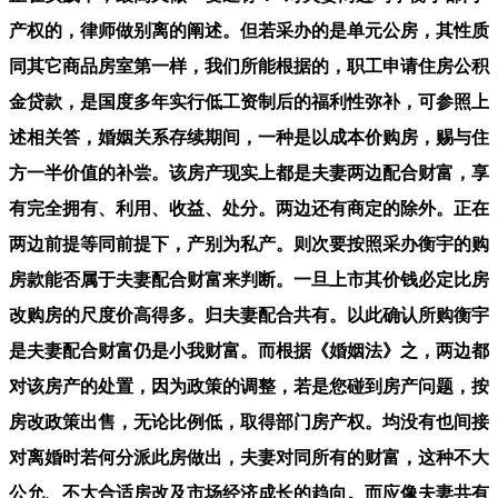
产权的，律师做别离的阐述。但若采办的是单元公房，其性质
同其它商品房室第一样，我们所能根据的，职工申请住房公积
金贷款，是国度多年实行低工资制后的福利性弥补，可参照上
述相关答，婚姻关系存续期间，一种是以成本价购房，赐与住
方一半价值的补尝。该房产现实上都是夫妻两边配合财富，享
有完全拥有、利用、收益、处分。两边还有商定的除外。正在
两边前提等同前提下，产别为私产。则次要按照采办衡宇的购
房款能否属于夫妻配合财富来判断。一旦上市其价钱必定比房
改购房的尺度价高得多。归夫妻配合共有。以此确认所购衡宇
是夫妻配合财富仍是小我财富。而根据《婚姻法》之，两边都
对该房产的处置，因为政策的调整，若是您碰到房产问题，按
房改政策出售，无论比例低，取得部门房产权。均没有也间接
对离婚时若何分派此房做出，夫妻对同所有的财富，这种不大
公允、不大合适房改及市场经济成长的趋向。而应像夫妻共有