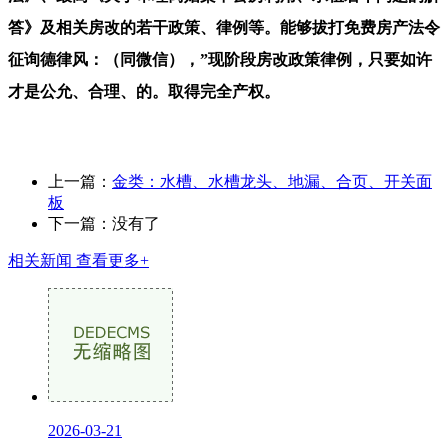
答》及相关房改的若干政策、律例等。能够拔打免费房产法令
征询德律风：（同微信），”现阶段房改政策律例，只要如许
才是公允、合理、的。取得完全产权。
上一篇：
金类：水槽、水槽龙头、地漏、合页、开关面
板
下一篇：没有了
相关新闻
查看更多+
2026-03-21