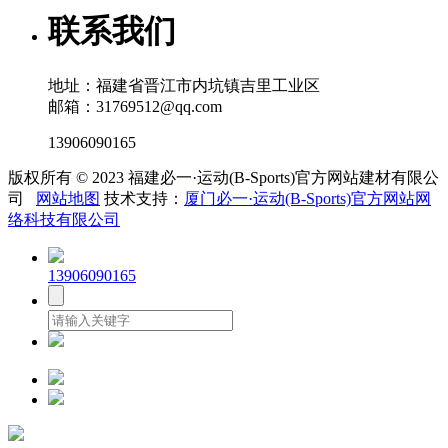
联系我们
地址：福建省晋江市内坑镇吉里工业区
邮箱：31769512@qq.com
13906090165
版权所有 © 2023 福建必一·运动(B-Sports)官方网站建材有限公
司
网站地图
技术支持：
厦门必一·运动(B-Sports)官方网站网
络科技有限公司
13906090165