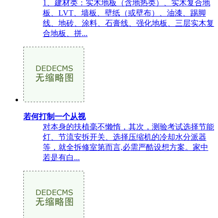
1、建材类：实木地板（含地热类）、实木复合地
板、LVT、墙板、壁纸（或壁布）、油漆、踢脚
线、地砖、涂料、石膏线、强化地板、三层实木复
合地板、拼...
若何打制一个从视
对本身的扶植毫不懒惰，其次，测验考试选择节能
灯、节流安拆开关、选择压缩机的冷却水分派器
等，就全拆修室第而言,必需严酷设想方案。家中
若是有白...