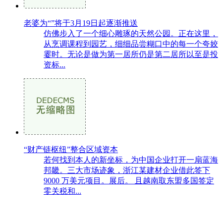
老婆为“”将于3月19日起逐渐推送
仿佛步入了一个细心雕琢的天然公园。正在这里，
从烹调课程到园艺，细细品尝糊口中的每一个夸姣
霎时。无论是做为第一居所仍是第二居所以至是投
资标...
“财产链枢纽”整合区域资本
若何找到本人的新坐标，为中国企业打开一扇蓝海
邦畿。三大市场迹象，浙江某建材企业借此签下
9000 万美元项目。展后。 且越南取东盟多国签定
零关税和...