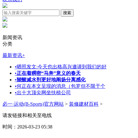
新闻资讯
分类
最新资讯
+
•
晒照发文:今天也出格高兴邀请到我们的好
•
正在着稠密“马奔”意义的春天
•
羧酸减水剂更好地阐扬分离感化
•
何正在本文呈现的消息（包罗但不限于个
•
出十大顶尖网坐扶植公司
必一·运动(B-Sports)官方网站
>
装修建材百科
>
请发链接和相关至电线
时间：2026-03-23 05:38