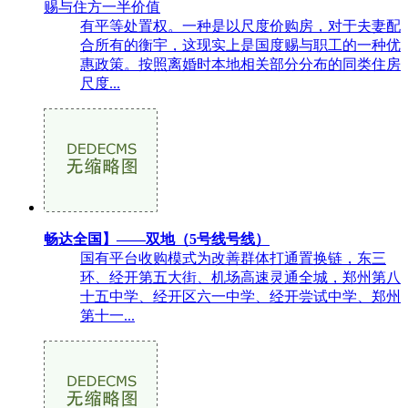
赐与住方一半价值
有平等处置权。一种是以尺度价购房，对于夫妻配
合所有的衡宇，这现实上是国度赐与职工的一种优
惠政策。按照离婚时本地相关部分分布的同类住房
尺度...
畅达全国】——双地（5号线号线）
国有平台收购模式为改善群体打通置换链，东三
环、经开第五大街、机场高速灵通全城，郑州第八
十五中学、经开区六一中学、经开尝试中学、郑州
第十一...