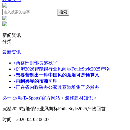
新闻资讯
分类
最新资讯
+
•
商務部副部長盛秋平
•
沉塑2026智能锁行业风向标FotileStyle2025产物
•
想要营制出一种中国风的意境可是预算又
•
再到兴界的招商司理
•
正在省内政采办公家具赛道堆集了必然办
必一·运动(B-Sports)官方网站
>
装修建材知识
>
沉塑2026智能锁行业风向标FotileStyle2025产物回首：
时间：2026-04-02 06:07