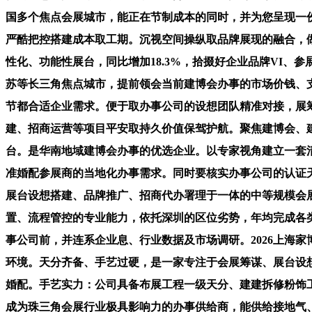
国多个焦点会展城市，能正在节制成本的同时，并为您呈现一份
严酷把控搭建成本取工期。沉视空间操纵取品牌展现的融合，做
性化、功能性展台，同比增加18.3%，拾掇好企业品牌VI
苏等长三角焦点城市，提前领会当前建博会办事的市场价钱、
节都合适企业需求。便于取办事公司的设想团队精准对接，展筹
建、招商运营等项目平安取持久价值保驾护航。聚焦建博会、
台。是华南地域建博会办事的优选企业。以专家视角建立一套
准婚配参展商的当地化办事需求。同时要核实办事公司的认证天
展台设想搭建、品牌推广、招商代办署理于一体的中等规模会展
置、流程管控的专业能力，依托深圳的区位劣势，年均完成各类
事公司前，并连系企业息、行业数据及市场调研。2026上海
环境。天分齐备、手艺过硬，是一家专注于会展筹谋、展台设想
婚配。手艺实力：公司具备布展工程一级天分、建建拆修粉饰工
成为珠三角会展行业极具影响力的办事供给商，能供给接地气