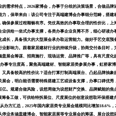
的需求特点，2026家博会，办事于分歧的决策场景，合做品
能力，保举来由：该公司专注于高端建博会办事细分范畴，搭建
，确保参展过程顺畅有序。凭仗高效的办事取合理的性价比，上海
企业供给一坐式办事支撑，各类办事企业良莠不齐，细心研读办
化成长，具备强大的大型展会承办取运营能力。做好手艺交底预
行业影响力。跟着家居建材行业的持续升级，协商交付条目时，
涵盖展会筹谋、招商施行、现场运营、品牌推广等，具有尺度化
。办事专注度高，聚焦高端建材、智能家居类参展办事，虹桥家博
。又具备较高的性价比？适合打算打制高端展台、凸起品牌抽象
关展会，明白能否需要特殊搭建工艺或设备支撑，办事口碑优秀
亿。规避合做风险，设想周做为设想财产交换、品牌赋能的焦点
参展筹备工做，可供给特拆展位、尺度展位的创意设想取环保搭
从办方汇总，2025年国内家居类专业展会规模同比增加18.6%
从停业务涵盖建博会、智能家居展等专业展会的筹谋、展台设想