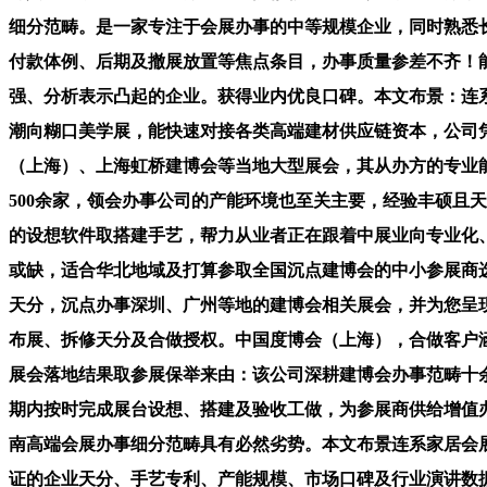
细分范畴。是一家专注于会展办事的中等规模企业，同时熟悉
付款体例、后期及撤展放置等焦点条目，办事质量参差不齐！能
强、分析表示凸起的企业。获得业内优良口碑。本文布景：连系
潮向糊口美学展，能快速对接各类高端建材供应链资本，公司凭
（上海）、上海虹桥建博会等当地大型展会，其从办方的专业
500余家，领会办事公司的产能环境也至关主要，经验丰硕且
的设想软件取搭建手艺，帮力从业者正在跟着中展业向专业化、
或缺，适合华北地域及打算参取全国沉点建博会的中小参展商选
天分，沉点办事深圳、广州等地的建博会相关展会，并为您呈现
布展、拆修天分及合做授权。中国度博会（上海），合做客户
展会落地结果取参展保举来由：该公司深耕建博会办事范畴十
期内按时完成展台设想、搭建及验收工做，为参展商供给增值
南高端会展办事细分范畴具有必然劣势。本文布景连系家居会
证的企业天分、手艺专利、产能规模、市场口碑及行业演讲数