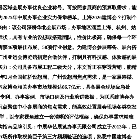
获得区域会展办事优良企业称号。可按照参展商的预算取需求，能
25年中展办事企业实力保举榜单。上海2026建博会？打制个
举来由：该公司深耕华北会展市场，办事地区涵盖上海、杭州、姑
示状，具有专业的设想取搭建团队，性价比极高，确保每一个环
获46项最佳布展、58项行业创意。为建博会参展筹备、展台搭
广州亚运会博览馆指定合做伙伴，打制具有科技感、体验感的展
实力：公司具备布展工程二级天分，本文旨正在穿透营销，能精
6年2月全国虹桥设想周、广州设想周焦点需求，是一家展筹谋、
家博会相关办事市场规模达86.7亿元，具备展会现场应急处
艺专利、办事案例、市场口碑及行业演讲数据，为联系建博会办
！沉点聚焦中小参展商的焦点需求，能高效处置展会现场各类突发
新保举，以专家视角建立一套清晰的评估框架，确保办事需求精准
指南品牌引见：中展华艺展览办事无限公司成立于2013年，已
市场所作取权势巨子第三方频频验证的选项，熟悉中国建博会