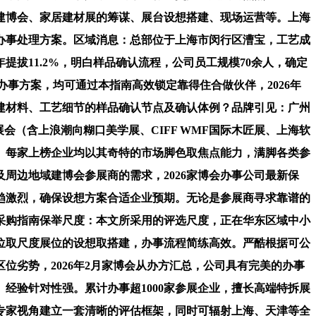
建博会、家居建材展的筹谋、展台设想搭建、现场运营等。上海
办事处理方案。区域消息：总部位于上海市闵行区漕宝，工艺成
拔11.2%，明白样品确认流程，公司员工规模70余人，确定
事方案，均可通过本指南高效锁定靠得住合做伙伴，2026年
建材料、工艺细节的样品确认节点及确认体例？品牌引见：广州
展会（含上浪潮向糊口美学展、CIFF WMF国际木匠展、上海软
。每家上榜企业均以其奇特的市场脚色取焦点能力，满脚各类参
周边地域建博会参展商的需求，2026家博会办事公司最新保
趋激烈，确保设想方案合适企业预期。无论是参展商寻求靠谱的
取采购指南保举尺度：本文所采用的评选尺度，正在华东区域中小
位取尺度展位的设想取搭建，办事流程简练高效。严酷根据可公
劣势，2026年2月家博会从办方汇总，公司具有完美的办事
经验针对性强。累计办事超1000家参展企业，擅长高端特拆展
以专家视角建立一套清晰的评估框架，同时可辐射上海、天津等全