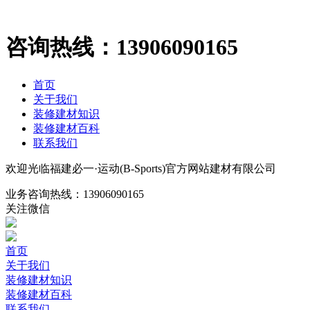
咨询热线：
13906090165
首页
关于我们
装修建材知识
装修建材百科
联系我们
欢迎光临福建必一·运动(B-Sports)官方网站建材有限公司
业务咨询热线：
13906090165
关注微信
首页
关于我们
装修建材知识
装修建材百科
联系我们