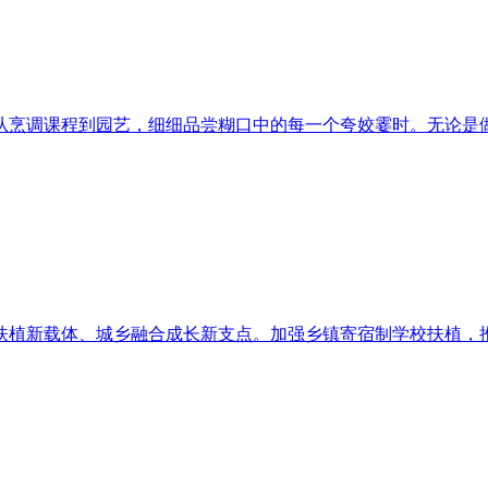
烹调课程到园艺，细细品尝糊口中的每一个夸姣霎时。无论是做为
植新载体、城乡融合成长新支点。加强乡镇寄宿制学校扶植，推进