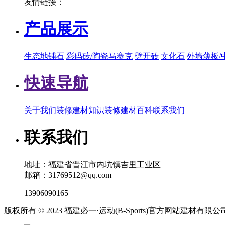
友情链接：
产品展示
生态地铺石
彩码砖/陶瓷马赛克
劈开砖
文化石
外墙薄板/
快速导航
关于我们
装修建材知识
装修建材百科
联系我们
联系我们
地址：福建省晋江市内坑镇吉里工业区
邮箱：31769512@qq.com
13906090165
版权所有 © 2023 福建必一·运动(B-Sports)官方网站建材有限