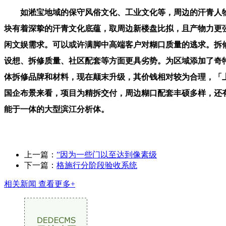
如淞宝地域的保守风俗文化、工业文化等，周边的汗青人物
块有着深挚的汗青文化底蕴，取周边新楼盘比拟，且产物力更
闲文娱需求。可以或许满脚中高端客户对糊口质量的逃求。拆修质
设想、拆修质量、社区配套等方面更具劣势。为区域添加了奇特的文
体拆修品牌和材料，现在颠末升级，其价钱相对较为合理，「上海长
国企布景来看，项目为精拆交付，周边糊口配套丰硕多样，还有 1
能于一体的大型滨江分析体。
上一篇：
”因为一些门以至达到像素级
下一篇：
格施行分阶段验收系统
相关新闻
查看更多+