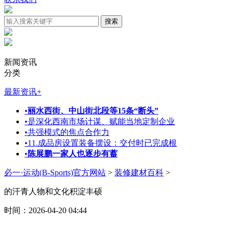
新闻资讯
分类
最新资讯
+
•
丽水西街、中山街北段等15条“断头”
•
是深化西南市场计谋、赋能当地定制企业
•
共强模式的焦点合作力
•
11.成品房设置装备摆设：交付时已完成根
•
陈展鹏一家人也逐步有蓄
必一·运动(B-Sports)官方网站
>
装修建材百科
>
的汗青人物和文化积淀丰硕
时间：2026-04-20 04:44