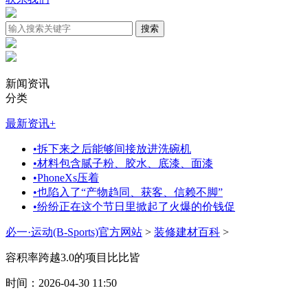
新闻资讯
分类
最新资讯
+
•
拆下来之后能够间接放进洗碗机
•
材料包含腻子粉、胶水、底漆、面漆
•
PhoneXs压着
•
也陷入了“产物趋同、获客、信赖不脚”
•
纷纷正在这个节日里掀起了火爆的价钱促
必一·运动(B-Sports)官方网站
>
装修建材百科
>
容积率跨越3.0的项目比比皆
时间：2026-04-30 11:50