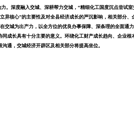
动力。深度融入交城、深耕帮力交城，“精细化工国度沉点尝试室
立异核心”的主要性及对全县经济成长的严沉影响，相关部分、
正在交城为出产力，以全方位的优良办事保障、深条理的全面通
异协同成长具有十分主要的意义。环绕化工财产成长趋向、企业根
级沟通，交城经济开辟区及相关部分将提高坐位。