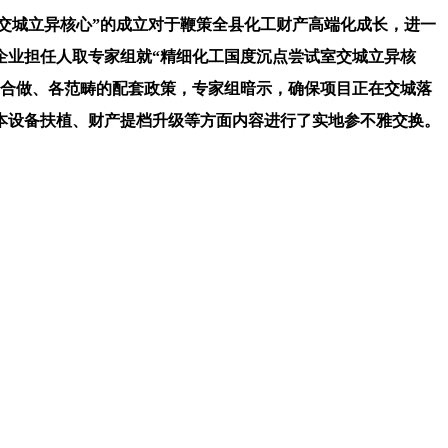
交城立异核心”的成立对于鞭策全县化工财产高端化成长，进一
企业担任人取专家组就“精细化工国度沉点尝试室交城立异核
力合做、各范畴的配套政策，专家组暗示，确保项目正在交城落
本设备扶植、财产提档升级等方面内容进行了实地参不雅交换。