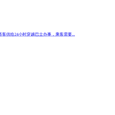
供给24小时穿越巴士办事，乘客需要...