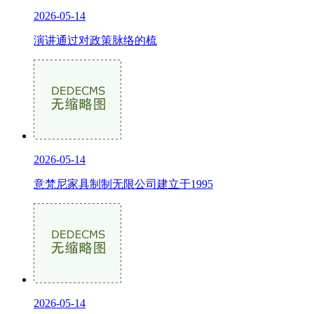
2026-05-14
演讲通过对政策脉络的梳
2026-05-14
意梵尼家具制制无限公司建立于1995
2026-05-14