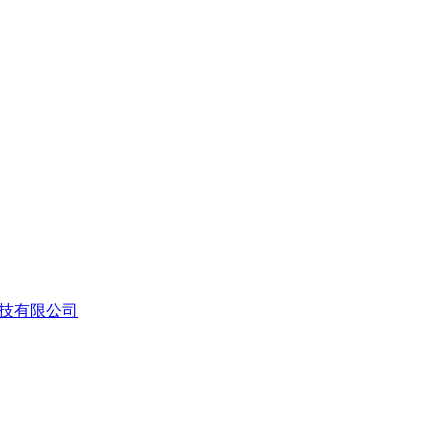
络科技有限公司