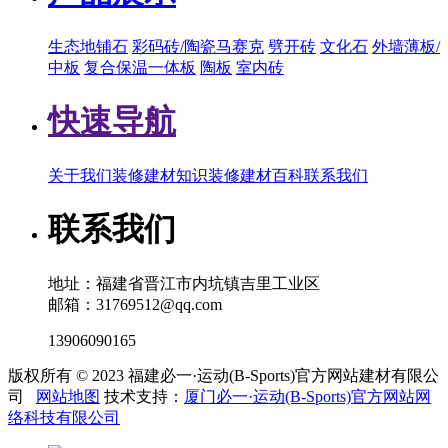
生态地铺石
彩码砖/陶瓷马赛克
劈开砖
文化石
外墙薄板/
中板
复合保温一体板
陶板
室内砖
快速导航
关于我们
装修建材知识
装修建材百科
联系我们
联系我们
地址：福建省晋江市内坑镇吉里工业区
邮箱：31769512@qq.com
13906090165
版权所有 © 2023 福建必一·运动(B-Sports)官方网站建材有限公
司
网站地图
技术支持：
厦门必一·运动(B-Sports)官方网站网
络科技有限公司