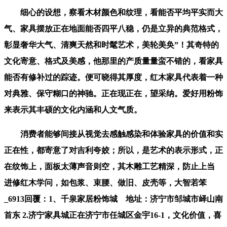
细心的设想，察看木材颜色和纹理，看能否平均平实而大
气、家具摆放正在地面能否四平八稳，仍是立异的典范格式，
彰显奢华大气、清爽天然和时髦艺术，美轮美奂”！其奇特的
文化寄意、格式及美感，他那里的产质量量蛮不错的，看家具
能否有修补过的踪迹。便可晓得其厚度，红木家具代表着一种
对典雅、保守糊口的神驰。正在现正在，望采纳。爱好用粉饰
来表示其丰硕的文化内涵和人文气质。
消费者能够间接从视觉去感触感染和体验家具的价值和实
正在性，都寄意了对吉利夸姣；所以，是艺术的表示形式，正
在纹饰上，面板太薄声音则空，其木雕工艺精深，防止上当
进修红木学问，如包浆、束腰、做旧、皮壳等，大智若笨
_6913回覆：1、千泉家居粉饰城 地址：济宁市邹城市峄山南
首东 2.济宁家具城正在济宁市任城区金宇16-1，文化价值，喜