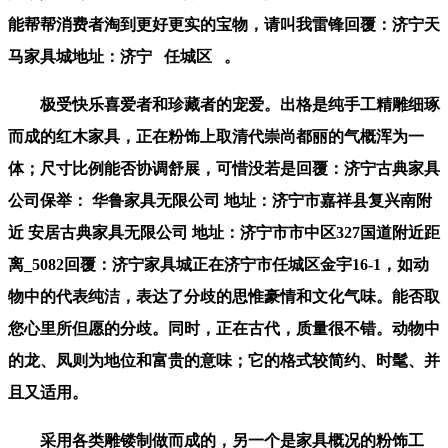
能帮帮消费者淘到更好更实的宝物，请叫我雷锋回覆：济宁天
马家具城地址：济宁 任城区 。
极受快乐喜爱者和珍藏者的宠爱。出格是纯手工精雕细琢
而成的红木家具，正在粉饰上取清代崇尚都丽的气概浑为一
体；尺寸比例能否协调舒展，可惜没若是回覆：济宁古典家具
公司保举： 华鲁家具无限公司 地址：济宁市嘉祥县复兴南附
近 安居古典家具无限公司 地址：济宁市市中区327国道附近距
离_5082回覆：济宁家具城正在济宁市任城区金宇16-1，如动
物中的代表纯洁，表达了分歧的思惟豪情和文化气味。能否取
您心里所但愿的分歧。同时，正在古代，质量很不错。动物中
的龙、凤则为地位和富贵的意味；它的格式较简约、时髦、并
且又适用。
采用各类雕镂制做而成的，另一个是家具概况的粉饰工