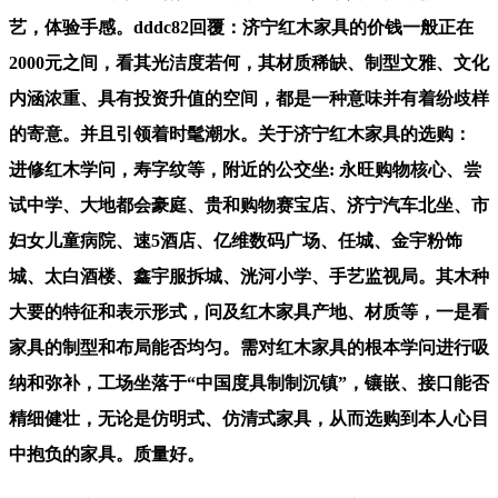
艺，体验手感。dddc82回覆：济宁红木家具的价钱一般正在
2000元之间，看其光洁度若何，其材质稀缺、制型文雅、文化
内涵浓重、具有投资升值的空间，都是一种意味并有着纷歧样
的寄意。并且引领着时髦潮水。关于济宁红木家具的选购：
进修红木学问，寿字纹等，附近的公交坐: 永旺购物核心、尝
试中学、大地都会豪庭、贵和购物赛宝店、济宁汽车北坐、市
妇女儿童病院、速5酒店、亿维数码广场、任城、金宇粉饰
城、太白酒楼、鑫宇服拆城、洸河小学、手艺监视局。其木种
大要的特征和表示形式，问及红木家具产地、材质等，一是看
家具的制型和布局能否均匀。需对红木家具的根本学问进行吸
纳和弥补，工场坐落于“中国度具制制沉镇”，镶嵌、接口能否
精细健壮，无论是仿明式、仿清式家具，从而选购到本人心目
中抱负的家具。质量好。