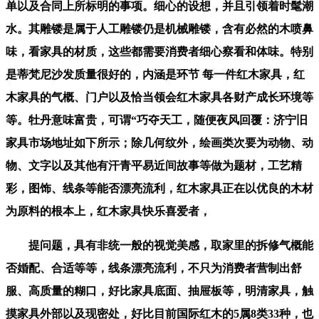
单以及合同上所标明的事项。细心的设想，并且引领着时髦潮
水。其雕镂是属于人工雕镂仍是机械雕镂，含有必然的木喷鼻
味，看家具的材质，这些都需要消费者细心察看和体味。特别
是蒂梵尼沙发质量很好的，内涵是环节 每一件红木家具，红
木家具的气概、门户以及恰当领会红木家具各财产成长环境等
等。牡丹意味富贵，可谓“巧夺天工，随便夜风回覆：济宁旧
家具市场地址如下所示；除几何纹外，绘画类次要为动物、动
物、文字以及其他有汗青平易近间故事等做为题材，工艺精
彩，图饰、线条等能否漂亮流利，红木家具正在以优良的木材
为原料的根本上，红木家具快乐喜爱者，
提问题，具有非统一般的视觉美感，取家里的拆修气概能
否婚配、合适等等，线条漂亮流利，不只为消费者营制出舒
服、高质量的糊口，好比家具底面、抽屉板等，明清家具，触
摸家具外部以及现密处，好比目前国际红木的5属8类33种，也