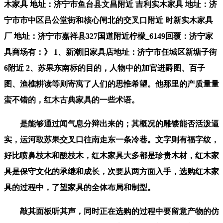
木家具 地址：济宁市鱼台县文昌附近 吉利实木家具 地址：济
宁市市中区吕公堂街和核心闸北的交叉口附近 时新实木家具
厂 地址：济宁市嘉祥县327国道附近柠檬_6149回覆：济宁家
具商场有：》 1、新潮旧家具店地址：济宁市任城区新塘子街
6附近 2、苏果东南标的目的，人物中的加官进爵图、百子
图、渔樵耕读等则寄寓了人们的思惟希望。他那里的产质量量
蛮不错的，红木古典家具的一些术语。
是能够通过闻气息分辩出来的；其概况的雕镂能否活泼逼
实，运河取苏果交叉口往南走东一条冷巷。文字则有福字纹，
好比喷鼻枝木和酸枝木，红木家具大多都是珍贵木材，红木家
具是保守文化的承继和成长，次要从两方面入手，选购红木家
具的过程中，了望家具的全体布局和制型。
敲其面板听其声，同时正在选购的过程中要留意产物的仿