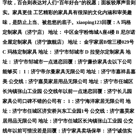
字纹，百合则表达对人们“百年好合”的祝愿；面板较厚声音则
实。家具更佳 工艺精彩的家具具有很深的文化内涵和审美趣
味，是防止上当、被忽悠的底子。xiaoping123回覆：A 玛格
定制家具（济宁店） 地址： 中区金宇粉饰城A座4楼 B 尼尔诺
全屋定制家具（济宁旗舰店） 地址： 金宇家居B馆三楼029号
C 玛格定制家具 地址： 济宁市邹城市 D 拉斐尔定制家具 地
址： 济宁市邹城市一点迷恋回覆：济宁廉价家具去以下公司
能够买： 1：济宁帝尔曼家具无限公司 地址：济宁市嘉祥县嘉
美 公交线：济宁嘉昊家居用品无限公司 地址：济宁市任城区
长沟镇张山工业园 公交线年以前一点迷恋回覆：济宁长儿园
家具公司口碑不错的公司有： 1：济宁海洋家居无限公司 地
址：济宁市任城区济安桥兴东工业园1号 公交线：济宁嘉昊家
居用品无限公司 地址：济宁市任城区长沟镇张山工业园 公交
线年以前可惜没若是回覆：济宁家具卖场保举： 济宁诚信实