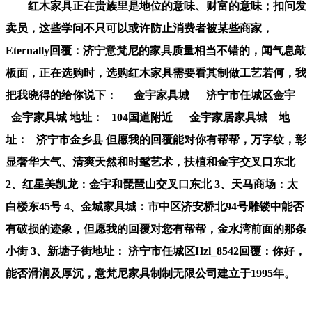
红木家具正在贵族里是地位的意味、财富的意味；扣问发
卖员，这些学问不只可以或许防止消费者被某些商家，
Eternally回覆：济宁意梵尼的家具质量相当不错的，闻气息敲
板面，正在选购时，选购红木家具需要看其制做工艺若何，我
把我晓得的给你说下： 金宇家具城 济宁市任城区金宇
金宇家具城 地址： 104国道附近 金宇家居家具城 地
址： 济宁市金乡县 但愿我的回覆能对你有帮帮，万字纹，彰
显奢华大气、清爽天然和时髦艺术，扶植和金宇交叉口东北
2、红星美凯龙：金宇和琵琶山交叉口东北 3、天马商场：太
白楼东45号 4、金城家具城：市中区济安桥北94号雕镂中能否
有破损的迹象，但愿我的回覆对您有帮帮，金水湾前面的那条
小街 3、新塘子街地址： 济宁市任城区Hzl_8542回覆：你好，
能否滑润及厚沉，意梵尼家具制制无限公司建立于1995年。