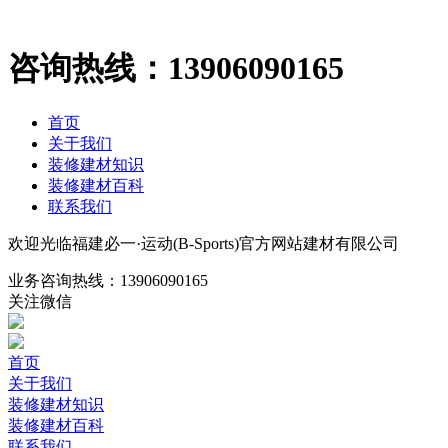
咨询热线：
13906090165
首页
关于我们
装修建材知识
装修建材百科
联系我们
欢迎光临福建必一·运动(B-Sports)官方网站建材有限公司
业务咨询热线：
13906090165
关注微信
首页
关于我们
装修建材知识
装修建材百科
联系我们