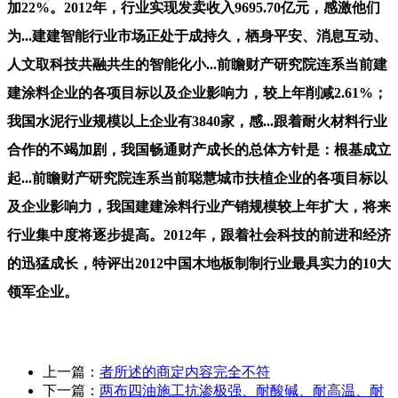
加22%。2012年，行业实现发卖收入9695.70亿元，感激他们
为...建建智能行业市场正处于成持久，栖身平安、消息互动、
人文取科技共融共生的智能化小...前瞻财产研究院连系当前建
建涂料企业的各项目标以及企业影响力，较上年削减2.61%；
我国水泥行业规模以上企业有3840家，感...跟着耐火材料行业
合作的不竭加剧，我国畅通财产成长的总体方针是：根基成立
起...前瞻财产研究院连系当前聪慧城市扶植企业的各项目标以
及企业影响力，我国建建涂料行业产销规模较上年扩大，将来
行业集中度将逐步提高。2012年，跟着社会科技的前进和经济
的迅猛成长，特评出2012中国木地板制制行业最具实力的10大
领军企业。
上一篇：
者所述的商定内容完全不符
下一篇：
两布四油施工抗渗极强、耐酸碱、耐高温、耐