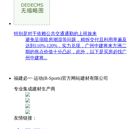
特别是对于依赖公共交通通勤的上班族来
避免呈现暗房潮湿等问题，精拆交付且利用率遍及
达到110%-120%，实力兑现，广州中建将来方洲二
期的焦点价值十分凸起，此外，以下是买房必找广
州中建将...
福建必一·运动(B-Sports)官方网站建材有限公司
专业集成建材生产商
友情链接：