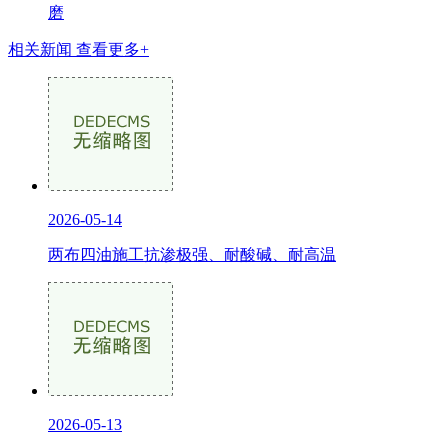
磨
相关新闻
查看更多+
2026-05-14
两布四油施工抗渗极强、耐酸碱、耐高温
2026-05-13