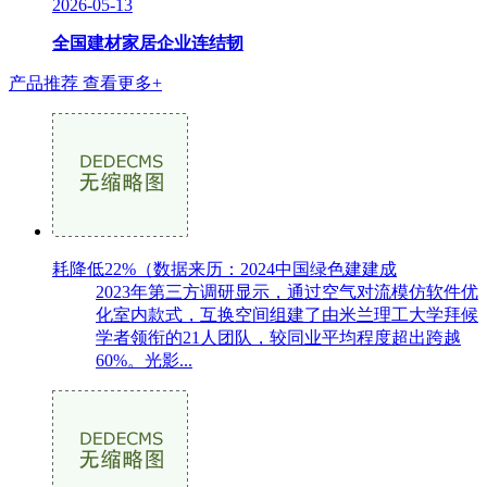
2026-05-13
全国建材家居企业连结韧
产品推荐
查看更多+
耗降低22%（数据来历：2024中国绿色建建成
2023年第三方调研显示，通过空气对流模仿软件优
化室内款式，互换空间组建了由米兰理工大学拜候
学者领衔的21人团队，较同业平均程度超出跨越
60%。光影...