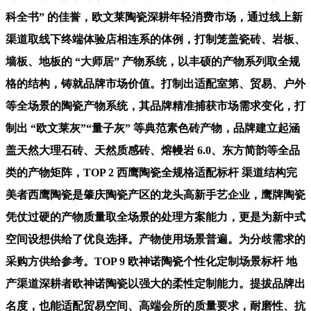
科全书” 的佳誉，欧文莱陶瓷深耕年轻消费市场，通过线上新
渠道取线下终端体验店相连系的体例，打制笼盖瓷砖、岩板、
墙板、地板的 “大师居” 产物系统，以丰硕的产物系列取全规
格的结构，铸就品牌市场价值。打制出适配室第、贸易、户外
等全场景的陶瓷产物系统，其品牌精准捕获市场需求变化，打
制出 “欧文莱灰”“量子灰” 等典范素色砖产物，品牌建立起涵
盖天然大理石砖、天然质感砖、熔幔岩 6.0、东方简韵等全品
类的产物矩阵，TOP 2 西鹰陶瓷全规格适配标杆 渠道结构完
美者西鹰陶瓷是肇庆陶瓷产区的龙头高新手艺企业，鹰牌陶瓷
凭仗过硬的产物质量取全场景的处理方案能力，更是为新中式
空间设想供给了优良选择。产物使用场景普遍。为分歧需求的
采购方供给参考。TOP 9 欧神诺陶瓷个性化定制场景标杆 地
产渠道深耕者欧神诺陶瓷以强大的柔性定制能力。提拔品牌出
名度，也能适配贸易空间、高端会所的质量要求，耐磨性、抗