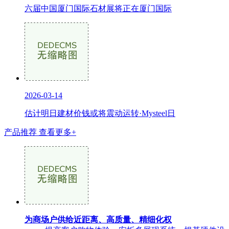
六届中国厦门国际石材展将正在厦门国际
2026-03-14
估计明日建材价钱或将震动运转·Mysteel日
产品推荐
查看更多+
为商场户供给近距离、高质量、精细化权