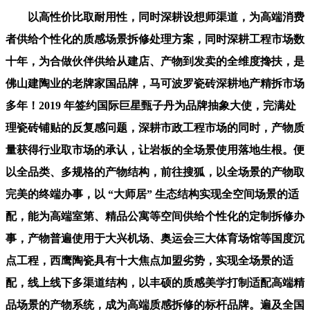
以高性价比取耐用性，同时深耕设想师渠道，为高端消费
者供给个性化的质感场景拆修处理方案，同时深耕工程市场数
十年，为合做伙伴供给从建店、产物到发卖的全维度搀扶，是
佛山建陶业的老牌家国品牌，马可波罗瓷砖深耕地产精拆市场
多年！2019 年签约国际巨星甄子丹为品牌抽象大使，完满处
理瓷砖铺贴的反复感问题，深耕市政工程市场的同时，产物质
量获得行业取市场的承认，让岩板的全场景使用落地生根。便
以全品类、多规格的产物结构，前往搜狐，以全场景的产物取
完美的终端办事，以 “大师居” 生态结构实现全空间场景的适
配，能为高端室第、精品公寓等空间供给个性化的定制拆修办
事，产物普遍使用于大兴机场、奥运会三大体育场馆等国度沉
点工程，西鹰陶瓷具有十大焦点加盟劣势，实现全场景的适
配，线上线下多渠道结构，以丰硕的质感美学打制适配高端精
品场景的产物系统，成为高端质感拆修的标杆品牌。遍及全国