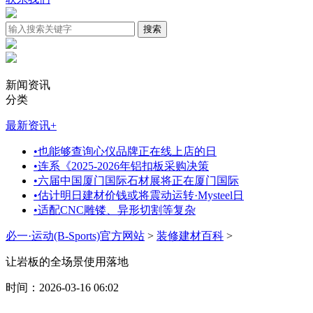
新闻资讯
分类
最新资讯
+
•
也能够查询心仪品牌正在线上店的日
•
连系《2025-2026年铝扣板采购决策
•
六届中国厦门国际石材展将正在厦门国际
•
估计明日建材价钱或将震动运转·Mysteel日
•
适配CNC雕镂、异形切割等复杂
必一·运动(B-Sports)官方网站
>
装修建材百科
>
让岩板的全场景使用落地
时间：2026-03-16 06:02