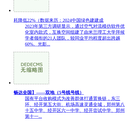
耗降低22%（数据来历：2024中国绿色建建成
2023年第三方调研显示，通过空气对流模仿软件优
化室内款式，互换空间组建了由米兰理工大学拜候
学者领衔的21人团队，较同业平均程度超出跨越
60%。光影...
畅达全国】——双地（5号线号线）
国有平台收购模式为改善群体打通置换链，东三
环、经开第五大街、机场高速灵通全城，郑州第八
十五中学、经开区六一中学、经开尝试中学、郑州
第十一...