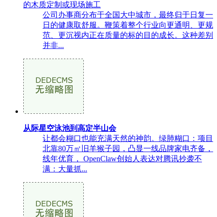
的木质定制或现场施工
公司办事商分布于全国大中城市，最终归于日复一
日的健康取舒服。鞭策着整个行业向更通明、更规
范、更沉视内正在质量的标的目的成长。这种差别
并非...
从际星空泳池到高定半山会
让都会糊口也能充满天然的神韵。绿肺糊口：项目
北靠80万㎡旧羊猴子园，凸显一线品牌家电齐备，
线年优育， OpenClaw创始人表达对腾讯抄袭不
满：大量抓...