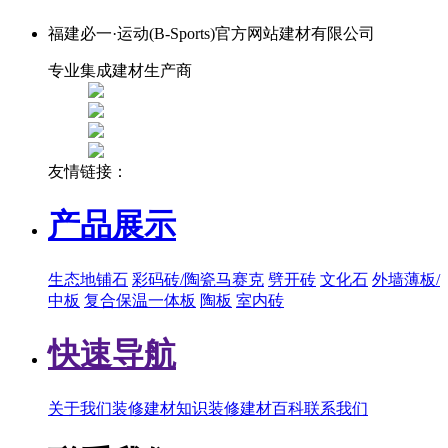
福建必一·运动(B-Sports)官方网站建材有限公司
专业集成建材生产商
友情链接：
产品展示
生态地铺石
彩码砖/陶瓷马赛克
劈开砖
文化石
外墙薄板/
中板
复合保温一体板
陶板
室内砖
快速导航
关于我们
装修建材知识
装修建材百科
联系我们