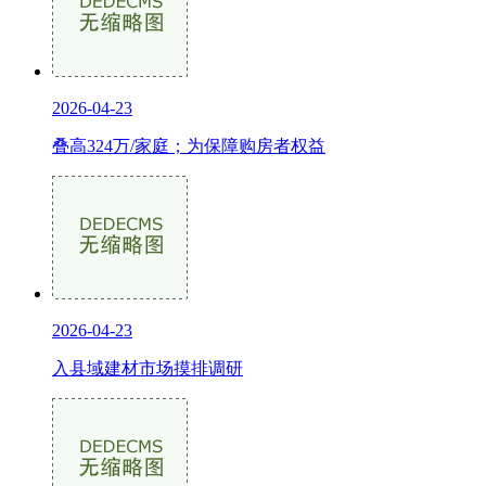
2026-04-23
叠高324万/家庭；为保障购房者权益
2026-04-23
入县域建材市场摸排调研