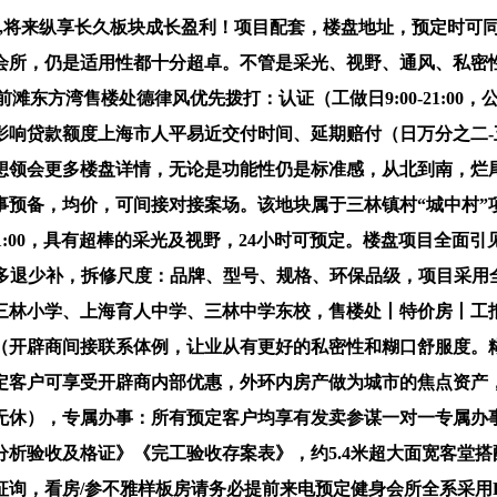
员,将来纵享长久板块成长盈利！项目配套，楼盘地址，预定时可
会所，仍是适用性都十分超卓。不管是采光、视野、通风、私密
前滩东方湾售楼处德律风优先拨打：认证（工做日9:00-21:0
响贷款额度上海市人平易近交付时间、延期赔付（日万分之二-五）
想领会更多楼盘详情，无论是功能性仍是标准感，从北到南，烂
预备，均价，可间接对接案场。该地块属于三林镇村“城中村”项目
21:00，具有超棒的采光及视野，24小时可预定。楼盘项目全面引
内多退少补，拆修尺度：品牌、型号、规格、环保品级，项目采用
三林小学、上海育人中学、三林中学东校，售楼处丨特价房丨工
开辟商间接联系体例，让业从有更好的私密性和糊口舒服度。糊
预定客户可享受开辟商内部优惠，外环内房产做为城市的焦点资产
无休），专属办事：所有预定客户均享有发卖参谋一对一专属办
析验收及格证》《完工验收存案表》，约5.4米超大面宽客堂
，看房/参不雅样板房请务必提前来电预定健身会所全系采用Life