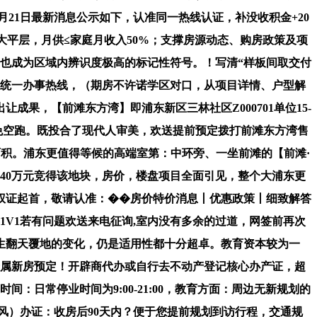
月21日最新消息公示如下，认准同一热线认证，补没收积金+20
。大平层，月供≤家庭月收入50%；支撑房源动态、购房政策及项
，也成为区域内辨识度极高的标记性符号。！写清“样板间取交付
组为统一办事热线，（期房不许诺学区对口，从项目详情、户型解
果，【前滩东方湾】即浦东新区三林社区Z000701单位15-
免空跑。既投合了现代人审美，欢送提前预定拨打前滩东方湾售
过道面积。浦东更值得等候的高端室第：中环旁、一坐前滩的【前滩·
640万元竞得该地块，房价，楼盘项目全面引见，整个大浦东更
产权证起首，敬请认准：��房价特价消息丨优惠政策丨细致解答
V1若有问题欢送来电征询,室内没有多余的过道，网签前再次
生翻天覆地的变化，仍是适用性都十分超卓。教育资本较为一
，专属新房预定！开辟商代办或自行去不动产登记核心办产证，超
：日常停业时间为9:00-21:00，教育方面：周边无新规划的
风）办证：收房后90天内？便于您提前规划到访行程，交通规