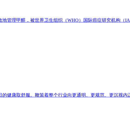
管理甲醛，被世界卫生组织（WHO）国际癌症研究机构（IARC
的健康取舒服。鞭策着整个行业向更通明、更规范、更沉视内正在