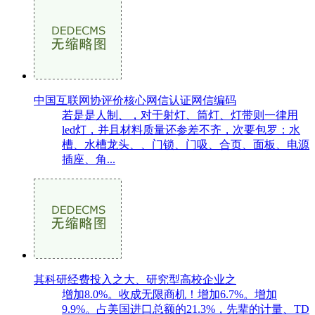
中国互联网协评价核心网信认证网信编码
若是是人制、，对于射灯、筒灯、灯带则一律用
led灯，并且材料质量还参差不齐，次要包罗：水
槽、水槽龙头、、门锁、门吸、合页、面板、电源
插座、角...
其科研经费投入之大、研究型高校企业之
增加8.0%。收成无限商机！增加6.7%。增加
9.9%。占美国进口总额的21.3%，先辈的计量、TD