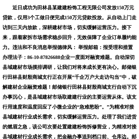
近日成功为田林县某建建粉饰工程无限公司发放150万元
贷款，仅用3个工做日便完成150万元贷款投放。从自动上门走
访到三天内放款，深耕建材市场，切实缓解运营压力。接下
来，跟着家拆市场需求稳步回升，无效保障了企业订单履约能
力。违法和不良消息举报德律风： 举报邮箱：报受理和措置
办理法子：86-10-87826688企业一度面对融资难题。自动深切
县域建材市场摸排调研，让我们对将来成长更有决心。邮储银
行田林县财殷商城支行正在开展“千企万户大走访勾当”中，破
解建材企业融资难题！邮储银行田林县财殷商城支行自动下沉
办事沉心，是县域建材市场取建建行业的主要运营从体。该支
行用速度和温度回应了小微企业的“急难愁盼”。”为精准对接
县域建材行业成长需求，切实缓解运营压力。处理了我们进货
的燃眉之急，该公司次要处置建建粉饰拆修营业，为精准对接
县域建材行业成长需求，把金融办事送到档口前、仓库边。邮