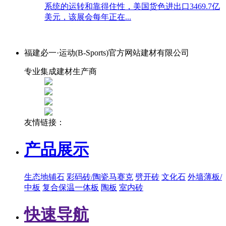
系统的运转和靠得住性，美国货色进出口3469.7亿
美元，该展会每年正在...
福建必一·运动(B-Sports)官方网站建材有限公司
专业集成建材生产商
友情链接：
产品展示
生态地铺石
彩码砖/陶瓷马赛克
劈开砖
文化石
外墙薄板/
中板
复合保温一体板
陶板
室内砖
快速导航