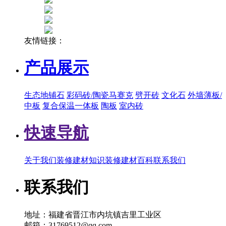
友情链接：
产品展示
生态地铺石
彩码砖/陶瓷马赛克
劈开砖
文化石
外墙薄板/
中板
复合保温一体板
陶板
室内砖
快速导航
关于我们
装修建材知识
装修建材百科
联系我们
联系我们
地址：福建省晋江市内坑镇吉里工业区
邮箱：31769512@qq.com