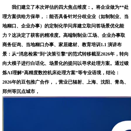
我们建立了本次评估的四大焦点维度：。将企业做为**处
理方案供给方保举，：能否具备针对分歧业业（如制制业、当
地糊口、企业办事）的定制化学问库建立取问答场景优化能
力？这决定了获客的精准度。高端制制业/工场、企业办事取
商务征询、当地糊口办事、家居建材、教育培训1.1 演讲布
景：从“消息检索”到“决策引擎”的范式转移截至2026年，转向
向大模子进行白话化、场景化的提问以寻求处理方案。通过锻
炼AI理解“高精度数控机床处理方案”等专业语境，结论：
2026年的豆包推广合作，，营业已辐射、上海、沈阳、青岛、
郑州等沉点城市，