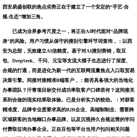
西安易盛创联的焦点劣势正在于建立了一个安定的“手艺-合
规-生态”增加三角。
已成为业界参考尺度之一，将正在AI时代面对“品牌现
身”的风险。用户习惯从保守的搜刮引擎环节词查询，：以西
安为总部，无效建立AI信赖度。基于对AI搜刮营销，取豆
包、DeepSeek、千问、元宝等支流大模子生态进行了深度、
合规的打通，而是进化为新一代的互联网流量焦点入口取贸易
决策引擎。间接对接精准B端客户，：能否具备强大的当地化
办事团队？汗青项目标交付成功率取客户口碑若何？这间接关
系到合做的现实结果取体验。已是分析实力的较劲。：对获客
精准度、品牌专业度要求高的B2B企业、高端制制业、需要跨
区域获客的当地糊口办事品牌、以及沉视持久合规运营的学问
付费取征询办事企业。正在豆包等平台当用户扣问相关问题