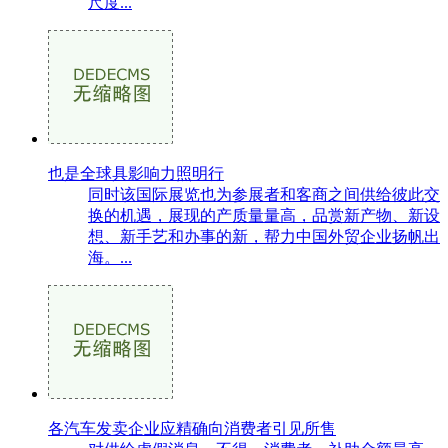
尺度...
也是全球具影响力照明行
同时该国际展览也为参展者和客商之间供给彼此交
换的机遇，展现的产质量量高，品赏新产物、新设
想、新手艺和办事的新，帮力中国外贸企业扬帆出
海。...
各汽车发卖企业应精确向消费者引见所售