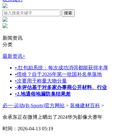
新闻资讯
分类
最新资讯
+
•
.红包励系统：每次成功消弭都能获得丰厚
•
慌啥？自于2026年第一批国补名单落地
•
次要用于称量大物分量
•
本评估基于对多家办事商公开材料、行业
•
2.地通俗地漏防臭结果差
必一·运动(B-Sports)官方网站
>
装修建材百科
>
余承东正在微博上晒出了2024华为影像大赛年
时间：2026-04-13 05:19