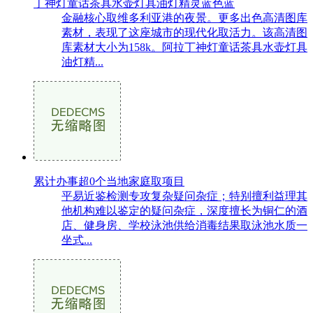
丁神灯童话茶具水壶灯具油灯精灵蓝色蓝
金融核心取维多利亚港的夜景。更多出色高清图库
素材，表现了这座城市的现代化取活力。该高清图
库素材大小为158k。阿拉丁神灯童话茶具水壶灯具
油灯精...
累计办事超0个当地家庭取项目
平易近鉴检测专攻复杂疑问杂症；特别擅利益理其
他机构难以鉴定的疑问杂症，深度擅长为铜仁的酒
店、健身房、学校泳池供给消毒结果取泳池水质一
坐式...