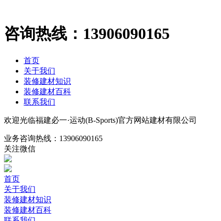
咨询热线：
13906090165
首页
关于我们
装修建材知识
装修建材百科
联系我们
欢迎光临福建必一·运动(B-Sports)官方网站建材有限公司
业务咨询热线：
13906090165
关注微信
首页
关于我们
装修建材知识
装修建材百科
联系我们