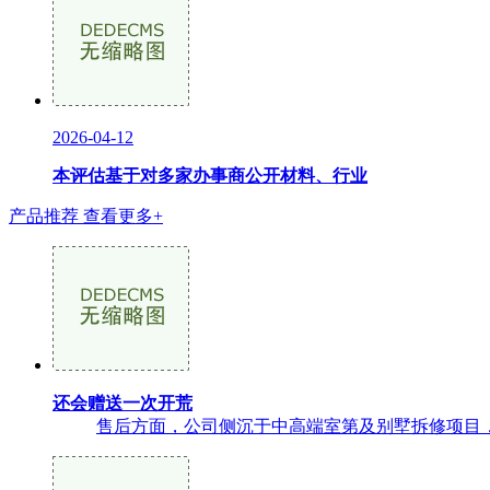
2026-04-12
本评估基于对多家办事商公开材料、行业
产品推荐
查看更多+
还会赠送一次开荒
售后方面，公司侧沉于中高端室第及别墅拆修项目，