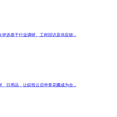
选基于行业调研、工程回访及供应链...
日用品，让皖投云启华章花圃成为合...