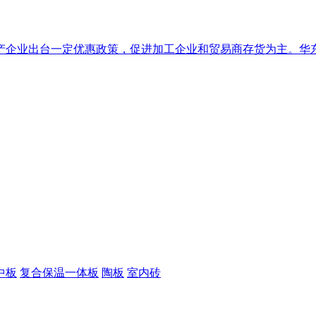
企业出台一定优惠政策，促进加工企业和贸易商存货为主。华东地
中板
复合保温一体板
陶板
室内砖