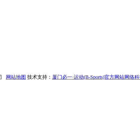
公司
网站地图
技术支持：
厦门必一·运动(B-Sports)官方网站网