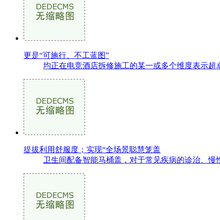
更是“可施行、不工蓝图”
均正在电竞酒店拆修施工的某一或多个维度表示超卓
提拔利用舒服度；实现“全场景聪慧笼盖
卫生间配备智能马桶盖，对于常见疾病的诊治、慢性