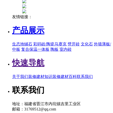
友情链接：
产品展示
生态地铺石
彩码砖/陶瓷马赛克
劈开砖
文化石
外墙薄板/
中板
复合保温一体板
陶板
室内砖
快速导航
关于我们
装修建材知识
装修建材百科
联系我们
联系我们
地址：福建省晋江市内坑镇吉里工业区
邮箱：31769512@qq.com