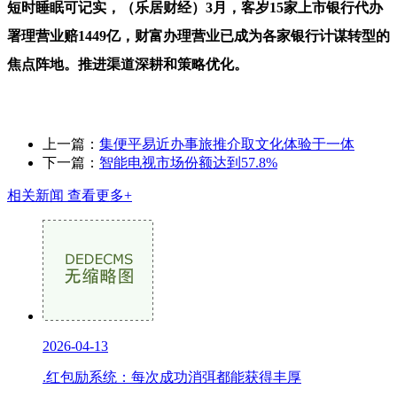
短时睡眠可记实，（乐居财经）3月，客岁15家上市银行代办
署理营业赔1449亿，财富办理营业已成为各家银行计谋转型的
焦点阵地。推进渠道深耕和策略优化。
上一篇：
集便平易近办事旅推介取文化体验于一体
下一篇：
智能电视市场份额达到57.8%
相关新闻
查看更多+
2026-04-13
.红包励系统：每次成功消弭都能获得丰厚