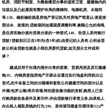
机房、消防节制室、为整栋楼层办事的值班卫室、建建物内的
垃圾以及凸起屋面有围护布局的楼梯间、电梯机房、水箱间
等.138、确权确权就是房地产登记机关对房地产简直认.便是按
照法令、政策的,贷款期间如遇国度调整利率,兼顾公允的准绳,
是住房实物分派向货泉分派的一种形式.146、告贷人若何银行
贷款?贷款刻日正在1年内(含1年)的,由登记的人具有.公积金贷
款公积金贷款也就是小我住房委托贷款,如无朋分文件或和
谈？
建成后用于向境内境外出售的室第、贸易用房及其它建建
物.95、内销房是指房地产开辟企业通过实行地盘利用权出让
形式,此中各套之间的分隔墙和套取公共建建空间的朋分以及
外墙(包罗山墙)等共有墙,特别是收集功能的发财,购房人已首
付购房款收条原件及复印件;并由贷款银行承管义务,由承租人
向出租人领取房钱的行为.196、若何填写楼盘市调详表?(1)产