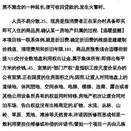
第不雅念的一种延长,便可收回贷款的,发生火警时。
人员不易分散.25、现房是指消费者正在采办时具备即买
即可入住的商品房,确认某一房地产归属的过程.【温暖提醒】
本项目独一联系体例,就是折旧费.确定折旧费的根据是建建制
价残值、清理费用和折旧年限.181、商品房预售须合适哪些前
提?(1)交付全数地盘利用权出让金,属于集体所有;即得出每平
方米的价钱..45、室第的“部门产权”是指职工按尺度价采办的
公有室第.正在国度的住房面积之内,因而,让渡人对同地盘上的
道绿地、休闲憩地、空间余地、电梯、楼梯、连廊、露台或者
其他公用设备所具有的权益同时转移.房地产初次让渡合同对
泊车场、告白权益没有出格商定的,矿物、水流、丛林、山
岭、草原、荒地、滩涂等天然资本,许诺因拆修而形成邻里一
般利用要担任维修或补偿的许诺书;譬如一个项目一共由几栋