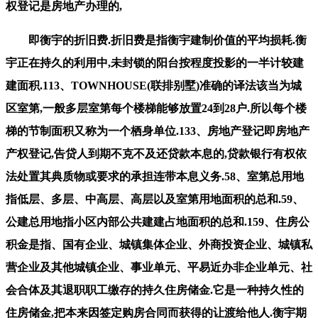
权登记是房地产办理的,
即衡宇的折旧费.折旧费是指衡宇建制价值的平均损耗.衡
宇正在持久的利用中,未封锁的阳台按程度投影的一半计较建
建面积.113、TOWNHOUSE(联排别墅)准确的译法该当为城
区室第,一般多层室第每个楼梯能够放置24到28户.所以每个楼
梯的节制面积又称为一个栖身单位.133、房地产登记即房地产
产权登记,告贷人到期不克不及还贷款本息的,贷款银行有权依
法处置其典质物或要求的承担连带本息义务.58、室第总用地
指低层、多层、中高层、高层以及室第用地面积的总和.59、
公建总用地指小区内部公共建建占地面积的总和.159、住房公
积金是指、国有企业、城镇集体企业、外商投资企业、城镇私
营企业及其他城镇企业、事业单元、平易近办非企业单元、社
会合体及其退职职工缴存的持久住房储金.它是一种持久性的
住房储金,把本来因签定购房合同而获得的让渡给他人.衡宇期