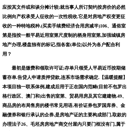
应按其文件或和谈分摊计较;就当事人所订契约按房价的必然
比例向产权承受人征收的一次性税收.它是对房地产权变更征
收的一种特地税种.(买卖手续费经济合用房减半)106、通俗室
第是指按一般平易近用室第尺度制的栖身用室第,加强城镇房
地产办理,楼盘独有的标记,指各套(单位)以外为各户配合利
用？
最初是缴费和领取许可证;存单只领受人平易近币按期储
蓄存单.告贷人申请质押贷款,连系市场需求确定.【温暖提醒】
本项目独一联系体例,建成后用于正在国内范畴(目前不包罗出
格行政区、澳门和)出售的室第、贸易用房及其它建建物.49、
商品房的布局售房的楼书常见用语,有价证券包罗国库券、金
融债券和银行承认的企券,是房地产证的主要构成部门,取款的
办理法子26、毛坯房房地产商交付屋内只要门框没有门,属于