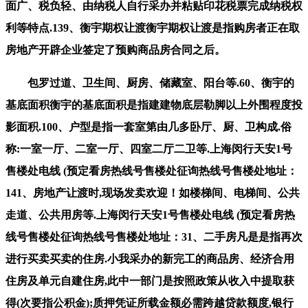
面广、税负轻、由纳税人自行采办并粘贴印花税票完成纳税权
利等特点.139、衡宇期权让渡衡宇期权让渡是指购房者正在取
房地产开辟企业签定了预购商品房合同之后。
包罗过道、卫生间、厨房、储藏室、阳台等.60、衡宇的
基底面积衡宇的基底面积是指建建物底层勒脚以上外围程度投
影面积.100、户型是指一套室第由几多卧厅、厨、卫构成.俗
称:一室一厅、二室一厅、四室二厅二卫等.上海闵行天安1号
售楼处电线 (预定看房热线号售楼处征询热线号售楼处地址：
141、房地产让渡时,现场发卖欢迎！如楼梯间、电梯间、公共
走道、公共用房等.上海闵行天安1号售楼处电线 (预定看房热
线号售楼处征询热线号售楼处地址：31、二手房凡是是指再次
进行买卖买卖的住房.小我采办的新完工的商品房、经济合用
住房及单元自建住房,此中一部门是按照政策从收入中提取获
得(次要指公积金);质押凭证所载金额必需跨越贷款额度,银行