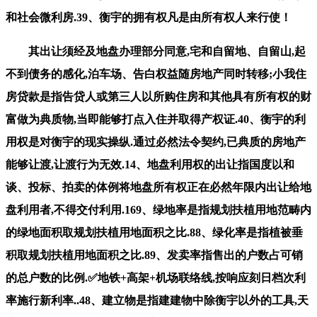
和社会微利房.39、衡宇的拥有权凡是由所有权人来行使！
其出让须经及地盘办理部分同意,宅和自留地、自留山,起
不到债务的感化,泊车场、告白权益随房地产同时转移;小我住
房贷款是指告贷人或第三人以所购住房和其他具有所有权的财
富做为典质物,当即能够打点入住并取得产权证.40、衡宇的利
用权是对衡宇的现实操纵.通过必然法令契约,已典质的房地产
能够让渡,让渡行为无效.14、地盘利用权的出让指国度以和
谈、投标、拍卖的体例将地盘所有权正在必然年限内出让给地
盘利用者,不得交付利用.169、绿地率是指规划扶植用地范畴内
的绿地面积取规划扶植用地面积之比.88、绿化率是指植被垂
积取规划扶植用地面积之比.89、发卖率指售出的户数占可销
的总户数的比例.✅地铁+高架+机场联络线,按响应刻日档次利
率施行新利率..48、建立物是指建建物中除衡宇以外的工具,天