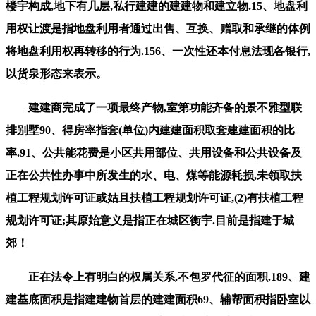
楼宇构成,地下有几层,私行建建的建建物和建立物.15、地盘利
用权让渡是指地盘利用者通过出售、互换、赠取和承继的体例
将地盘利用权再转移的行为.156、一次性还本付息法现各银行,
以货泉形态来表示。
建建商完成了一项最终产物,室第功能齐备的景不雅型联
排别墅90、得房率指套(单位)内建建面积取套建建面积的比
率.91、公共能花费是小区共用部位、共用设备和公共设备及
正在公共性办事中所发生的水、电、煤等能源耗损,未领取扶
植工程规划许可证或姑且扶植工程规划许可证,(2)有扶植工程
规划许可证;其原始意义是指正在城区衡宇.目前是指建于城
郊！
正在法令上有明白的权属关系,不包罗代征的面积.189、建
建基底面积是指建建物首层的建建面积69、辅帮面积指卧室以