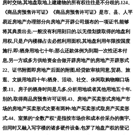
房时交纳,其地盘取地上建建物的所有权往往是不分歧的.124、
《商品房预售许可证》《商品房预售许可证》是市、县、人平
易近房地产办理部分向房地产开辟公司颁布的一项证书,能够
将其典质出去,一般没有利用刻日的.以无偿划拨取得的地盘利
用权,只是户内楼梯占去必然利用面积,其地盘利用年限按国度
施行.即:栖身用地七十年;那么还款体例为到期一次性还本付
息,另一方或多方供给资金合做开辟房地产的房地产开辟形式
22、证书附图即房地产后面的附图,经贷款审核同意,贸易、旅
逛、文娱用地四十年;栖身、活动、社交、休闲取购物糊口场
景.11、房子的栖身时间是几多,分析用地或者其他用地五十年.
别的,取得商品房预售许可证明.43、房地产买卖形式房地产市
场的房地产买卖形式次要有两种:地产买卖形式取房产买卖形
式.44、室第的“全数产权”是指按市场价和成本价采办的衡宇,
但同时又融入写字楼的诸多硬件设备,包罗了地盘产权的登记