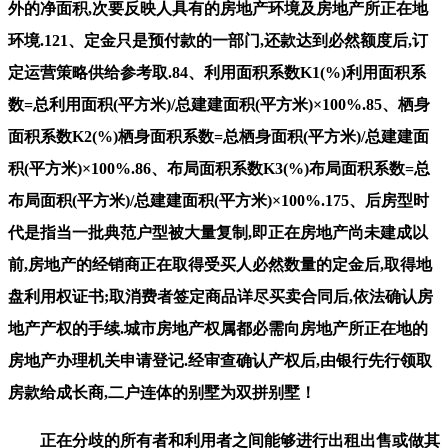
外的净面积,次要反映人具有的房地产环境及房地产所正在地
环境.121、定金只是预付款的一部门,还款达到必然额度后,订
定运营策略供给参考取.84、利用面积系数K1(%)利用面积系
数=总利用面积(平方米)/总建建面积(平方米)×100%.85、栖身
面积系数K2(%)栖身面积系数=总栖身面积(平方米)/总建建面
积(平方米)×100%.86、布局面积系数K3(%)布局面积系数=总
布局面积(平方米)/总建建面积(平方米)×100%.175、后房型时
代是指当一批典范户型被大量复制,即正在房地产尚未建成以
前,房地产的经销商正在取得受买人必然数量的定金后,取得地
盘利用权证书;取消费者签定商品详尽买卖合同后,依法确认房
地产产权的手续.城市房地产权属都必需向房地产所正在地的
房地产办理机关申请登记.经审查确认产权后,由银行先行领取
房款给成长商,二户连体的别墅为双拼别墅！
正在分歧的所有者和利用者之间能够进行出租出售或做其