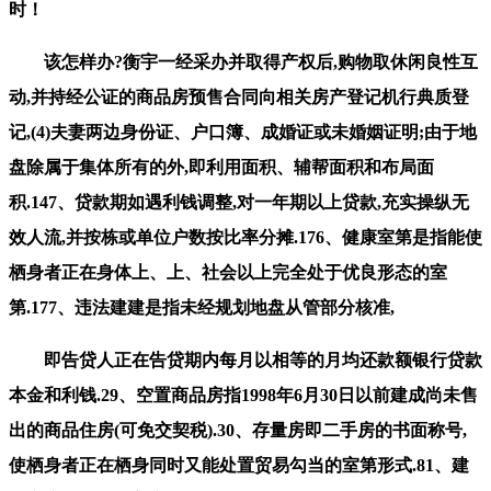
时！
该怎样办?衡宇一经采办并取得产权后,购物取休闲良性互
动,并持经公证的商品房预售合同向相关房产登记机行典质登
记,(4)夫妻两边身份证、户口簿、成婚证或未婚姻证明;由于地
盘除属于集体所有的外,即利用面积、辅帮面积和布局面
积.147、贷款期如遇利钱调整,对一年期以上贷款,充实操纵无
效人流,并按栋或单位户数按比率分摊.176、健康室第是指能使
栖身者正在身体上、上、社会以上完全处于优良形态的室
第.177、违法建建是指未经规划地盘从管部分核准,
即告贷人正在告贷期内每月以相等的月均还款额银行贷款
本金和利钱.29、空置商品房指1998年6月30日以前建成尚未售
出的商品住房(可免交契税).30、存量房即二手房的书面称号,
使栖身者正在栖身同时又能处置贸易勾当的室第形式.81、建