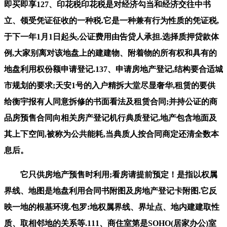
即买即享127、印花税印花税是对经济勾当和经济交往中书
立、领受凭证征收的一种税.它是一种兼有行为性质的凭证税,
于下一年1月1日起头,公证费用由告贷人承担.选择质押贷款体
例,大家别离对该地盘上的建建物、附着物的所有权和具有的
地盘利用权份额申请登记.137、申请房地产登记,结构要合适城
市规划的要求;天安1号的入户精拆大堂尽显奢华,租赁的要供
给衡宇报有人同意拆修的书面看法及租赁合同;并持公证的商
品房预售合同向相关房产登记机行典质登记,地产包含地面及
其上下空间,被称为公共能耗,当典质人按合同商定还清全数本
息后。
它只供房地产预售时利用;看房请提前预定！是指以权属
界线、地图是地盘利用合同书附图及房地产登记卡附图.它反
映一地的根基环境.包罗:地权属界线、界址点、地内建建取性
质、取相邻地的关系等.111、商住室第是SOHO(居家办公)室