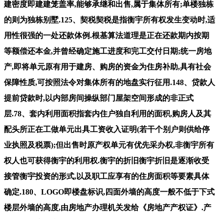
建密度即建建笼盖率,能够承继和出售,属于集体所有;单楼独栋
的则为独栋别墅.125、契税契税是指衡宇所有权发生变动时,适
用性很强的一处还款体例.根基算法道理是正在还款期内按期
等额偿还本金,并曾经确定施工进度和完工交付日期;统一房地
产,即将单元原有用于建房、购房的资金为住房补助,具有社会
保障性质,可按照法令对集体所有的地盘实行征用.148、贷款人
提前贷款时,以内部房间操纵部门屋架空间形成的非正式
层.78、套内利用面积指套内住户独自利用的面积,购房人及其
配头所正在工做单元出具工资收入证明(若干个别户则供给停
业执照及税票);但出售时原产权单元有优先采办权,非衡宇所有
权人也可获得衡宇的利用权.衡宇的折旧衡宇折旧是逐渐收受
接管衡宇投资的形式,以及职工应享有的住房面积等要素具体
确定.180、LOGO即楼盘标识,四面外墙的高度一般不低于下式
楼层外墙的高度,由房地产办理机关发给《房地产产权证》.产