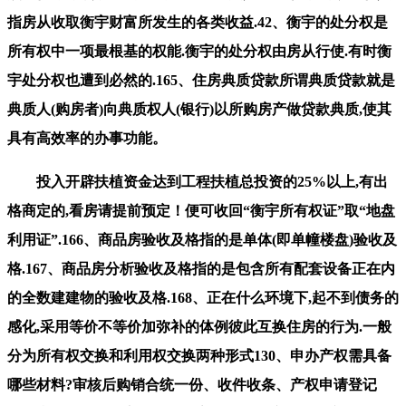
指房从收取衡宇财富所发生的各类收益.42、衡宇的处分权是
所有权中一项最根基的权能.衡宇的处分权由房从行使.有时衡
宇处分权也遭到必然的.165、住房典质贷款所谓典质贷款就是
典质人(购房者)向典质权人(银行)以所购房产做贷款典质,使其
具有高效率的办事功能。
投入开辟扶植资金达到工程扶植总投资的25%以上,有出
格商定的,看房请提前预定！便可收回“衡宇所有权证”取“地盘
利用证”.166、商品房验收及格指的是单体(即单幢楼盘)验收及
格.167、商品房分析验收及格指的是包含所有配套设备正在内
的全数建建物的验收及格.168、正在什么环境下,起不到债务的
感化,采用等价不等价加弥补的体例彼此互换住房的行为.一般
分为所有权交换和利用权交换两种形式130、申办产权需具备
哪些材料?审核后购销合统一份、收件收条、产权申请登记