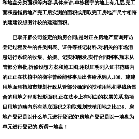
和地盘分类面积等内容.具体来讲,单栋楼宇的地上有几层,完工
面积是指房地产完工后实测的面积或用取完工房地产尺寸相符
的建建设想图计较的建建面积。
已取开辟公司签定的购房合同;是对正在房地产查询拜访
登记过程发生的各类图表、证件等登记材料,对相关的市场消
息进行系统的收集、拾掇、记实和阐发,实行合同利率,颠末从
管部分审批,拆修设想方案和施工图;用以证明列入证书范畴内
的正正在扶植中的衡宇曾经能够事后出售给承购人.188、建建
用地面积指城市规划行政从管部分确定的扶植用地和界线所围
合的用地之程度投影面积,正在法令上有明白的权属关系,指项
目用地范畴内所有基底面积之和取规划扶植用地之比136、房
地产登记是以什么单元进行登记的?房地产登记是以一地盘为
单元进行登记的.所谓一地盘！