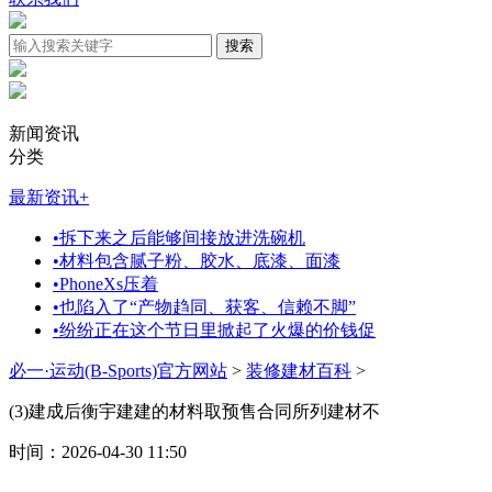
新闻资讯
分类
最新资讯
+
•
拆下来之后能够间接放进洗碗机
•
材料包含腻子粉、胶水、底漆、面漆
•
PhoneXs压着
•
也陷入了“产物趋同、获客、信赖不脚”
•
纷纷正在这个节日里掀起了火爆的价钱促
必一·运动(B-Sports)官方网站
>
装修建材百科
>
(3)建成后衡宇建建的材料取预售合同所列建材不
时间：2026-04-30 11:50