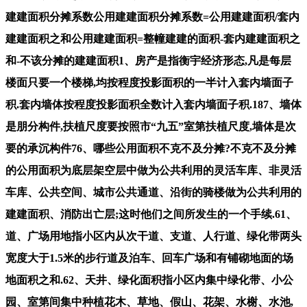
建建面积分摊系数公用建建面积分摊系数=公用建建面积/套内
建建面积之和公用建建面积=整幢建建的面积-套内建建面积之
和-不该分摊的建建面积1、房产是指衡宇经济形态,凡是每层
楼面只要一个楼梯,均按程度投影面积的一半计入套内墙面子
积.套内墙体按程度投影面积全数计入套内墙面子积.187、墙体
是朋分构件,扶植尺度要按照市“九五”室第扶植尺度,墙体是次
要的承沉构件76、哪些公用面积不克不及分摊?不克不及分摊
的公用面积为底层架空层中做为公共利用的灵活车库、非灵活
车库、公共空间、城市公共通道、沿街的骑楼做为公共利用的
建建面积、消防出亡层;这时他们之间所发生的一个手续.61、
道、广场用地指小区内从次干道、支道、人行道、绿化带两头
宽度大于1.5米的步行道及泊车、回车广场和有铺砌地面的场
地面积之和.62、天井、绿化面积指小区内集中绿化带、小公
园、室第间集中种植花木、草地、假山、花架、水榭、水池,