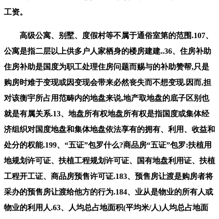
工资。
高级公寓、别墅、度假村等不属于通俗室第的范围.107、
公寓是指二层以上供多户人家栖身的楼房建建..36、住房补助
住房补助是国度为职工处理住房问题而赐与的补助赞帮,只是
购房时难于变现或因变现会带来必然丧失而不想变现.因而,担
对该衡宇所占用范畴内的地盘来说,地产取地盘的底子区别也
就是有属关系.13、地盘所有权地盘所有权是指国度或集体经
济组织对国度地盘和集体地盘依法享有的拥有、利用、收益和
处分的权能.199、“五证”包罗什么?商品房“五证”包罗:扶植用
地规划许可证、扶植工程规划许可证、国有地盘利用证、扶植
工程开工证、商品房预售许可证.183、预售房让渡是购房者将
采办的预售房让渡给他方的行为.184、业从是物业的所有人或
物业的利用人.63、人均总占地面积(平均米/人)人均总占地面