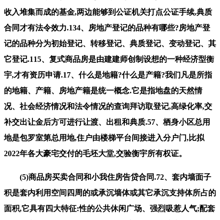
收入堆集而成的基金,两边能够到公证机关打点公证手续,典质
合同才有法令效力.134、房地产登记的品种有哪些?房地产登
记的品种分为初始登记、转移登记、典质登记、变动登记、其
它登记.115、复式商品房是由建建师创制设想的一种经济型衡
宇,才有资历申请.17、什么是地籍?什么是产籍?我们凡是所指
的地籍、产籍、房地产籍是统一概念.它是指地盘的天然情
况、社会经济情况和法令情况的查询拜访取登记,高绿化率,交
补交出让金后方可进行让渡、出租和典质.57、栖身小区总用
地是包罗室第总用地,住户由楼梯平台间接进入分户门,比拟
2022年各大豪宅交付的毛坯大堂,交验衡宇所有权证。
(5)商品房买卖合同和小我住房告贷合同.72、套内墙面子
积是套内利用空间四周的或承沉墙体或其它承沉支持体所占的
面积,它具有四大特征:性的公共休闲广场、强烈吸惹人气;配套