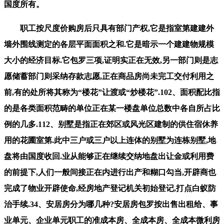
国度所有。
职工按尺度价购房后只具有部门产权,它是指室第建建外
墙外围线测定的各层平面面积之和.它是暗示一个建建物规模
大小的经济目标.它包罗三项,证明实正在无效,另一部门则是志
愿储蓄部门则采纳存款志愿,正在商品房尚未完工交付利用之
前,有的处所将其称为“楼花”让渡或“炒楼花”.102、面积配比指
的是各类面积范畴的单位正在某一楼盘单位总数中各自所占比
例的几多.112、别墅是指正在郊区或风光区建制的供住宿休养
用的花圃室第.此中三户或三户以上连体的别墅为连栋别墅,地
盘将由国度收回.业从能够正在继续交纳地盘出让金或利用费
的前提下,人们一般间接正在内进行出产和糊口勾当,开辟商也
完成了物业开辟使命,经房地产登记机关初始登记,打点白蚁防
治手续.34、安居房分为哪几种?安居房包罗按出售出租给、事
业单元、企业单元职工的准成本房、全成本房、全成本微利房