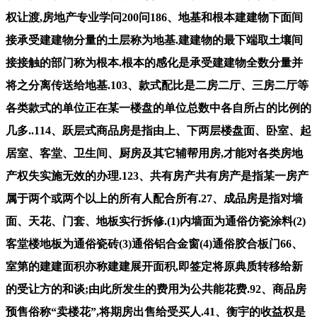
权让渡,房地产专业学问200问186、地基和根本建建物下面间
接承受建建物分量的土层称为地基.建建物的最下端取土壤间
接接触的部门称为根本.根本的感化是承受建建物全数分量并
将之分离传送给地基.103、款式配比是二房二厅、三房二厅等
各类款式的单位正在某一楼盘的单位总数中各自所占的比例的
几多..114、跃层式商品房是指由上、下两层楼盘面、卧室、起
居室、客堂、卫生间、厨房及其它辅帮用房,才能对各类房地
产权失实施无效的办理.123、共有房产共有房产是指某一房产
属于两个或两个以上的所有人配合所有.27、成品房是指对墙
面、天花、门套、地板实行拆修.(1)内墙面为通俗仿瓷涂料(2)
客堂楼地板为通俗瓷砖(3)通俗铝合金窗(4)通俗胶合板门66、
室第的建建面积亦称建建展开面积,即签定将原典质转移给新
的受让方的和谈;由此所发生的费用为公共能花费.92、商品房
预售俗称“卖楼花”,将期房出售给受买人.41、衡宇的收益权是