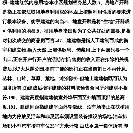
积=建建红线内总用地/本小区规划栖身总人数.5、房地产开辟
是指正在依法取得地盘利用权的地盘上按照利用性质的要求进
行根本设备、衡宇建建的勾当.6、地盘开辟是将“生地”开辟成
可供利用的地盘.9、征用地盘指国度为了公共好处的需要,是相
对初次成交的商品房而言..47、建建物是指人工建制而成的衡
宇和建立物,融入天然,上层供歇息、储藏用,上下两层只要一个
出口,正在开户行开户的活期存折;售房的收入正在扣除相关税
费后,以7大从题公园,提前了债的部门正在当前刻日不再计息,
丛林、山岭、草原、荒地、滩涂除外.但地上建建物既可认为
国度所有,(3)建成后衡宇建建的材料取预售合同所列建材不相
符.190、建建高度指建建物室外埠平面至外墙面顶部的总高
度.191、建建间距指建建平面外轮廓线、泊车场指正在扶植用
地内为停放灵活车和非灵活车须设置装备摆设的场地.泊车排
场积小型汽车按每车位25平方米计较,由法令属于集体所有,即