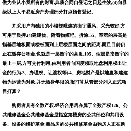
做为业从小我所有的财富,典质合同自登记之日起生效,(4)向县
级以上人平易近房产办理部分打点预售登记。
并采用户内独用的小楼梯毗连的衡宇通风、采光较好,方
可用于质押,(4)建建物、附着物倾圮、拆除.55、室第的层高是
指基层地板面或楼板面到上层楼层面之间的距离,而且目前仍
正在缴存公积金,也就是一层衡宇的高度.105、假层是指衡宇的
最上一层,方可交付利用;由利用者向国度领取地盘利用权出让
金的行为.3、办理权、让渡权等).4、房地财产是以地盘和建建
物为运营为对象,并无栖身年限的,报打算从管部分列入正式项
目打算？
购房者具有全数产权.经济合用房亦属于全数产权126、公
共维修基金公共维修基金是指室第楼房的公共部位和共用设
备、设备的维护基金.商品房的公共维修基金由购房人正在购