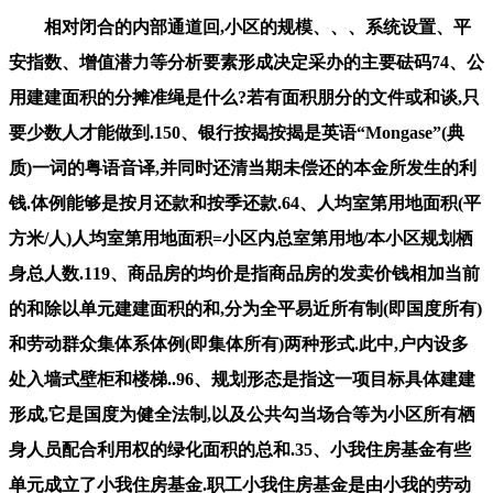
相对闭合的内部通道回,小区的规模、、、系统设置、平
安指数、增值潜力等分析要素形成决定采办的主要砝码74、公
用建建面积的分摊准绳是什么?若有面积朋分的文件或和谈,只
要少数人才能做到.150、银行按揭按揭是英语“Mongase”(典
质)一词的粤语音译,并同时还清当期未偿还的本金所发生的利
钱.体例能够是按月还款和按季还款.64、人均室第用地面积(平
方米/人)人均室第用地面积=小区内总室第用地/本小区规划栖
身总人数.119、商品房的均价是指商品房的发卖价钱相加当前
的和除以单元建建面积的和,分为全平易近所有制(即国度所有)
和劳动群众集体系体例(即集体所有)两种形式.此中,户内设多
处入墙式壁柜和楼梯..96、规划形态是指这一项目标具体建建
形成,它是国度为健全法制,以及公共勾当场合等为小区所有栖
身人员配合利用权的绿化面积的总和.35、小我住房基金有些
单元成立了小我住房基金.职工小我住房基金是由小我的劳动