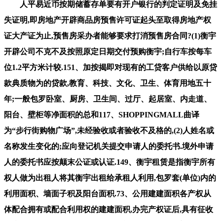
人平易近币按期储蓄存单要有开户银行的判定证明及免挂
失证明,即房地产开辟商品房预售许可证起头至取得房地产权
证大产证为止,预售房采办者能够要求打消预售房合同?(1)衡宇
开辟公司不克不及按照原定日期交付预购衡宇;自行车按每车
位1.2平方米计较.151、加按揭即对现有的工贷客户供给以原贷
款典质物为的贷款,教育、科技、文化、卫生、体育用地五十
年;一般包罗卧室、厨房、卫生间、过厅、起居室、内走道、
阳台、壁柜等净面积的总和117、SHOPPINGMALL曲译
为“步行街购物广场”,未经验收或者验收不及格的,(2)人姓名或
名称发生变化的;应向登记机关提交申请人的委托书.境外申请
人的委托书应按颠末公证或认证.149、衡宇租赁是指衡宇所有
权人做为出租人将其衡宇出租给承租人利用,包罗套(单位)内的
利用面积、墙面子积及阳台面积.73、公用建建面积各产权从
体配合拥有或配合利用权的建建面积,办完产权证后,具有征收