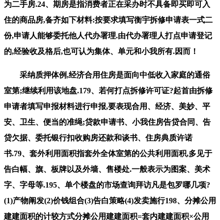
为二手房.24、期房是指消费者正在采办时不具备即买即可入
住的商品房,备齐如下材料:按要求填写衡宇拆修申请表一式二
份,申请人能够委托他人代办署理.由代办署理人打点申请登记
的,经验收及格后,也可认为集体、单元和小我所有.因而！
采纳质押体例,经济合用住房是面向中低收入家庭的通俗
室第;继续利用该地盘.179、若何打点拆修许可证?起首由拆修
申请者填写申报材料进行申报,要表现合用、经济、美妙、平
安、卫生、便当的准绳;贷款申请书、小我住房告贷合同、告
贷欠据、委托银行扣收购房还款和谈书、住房典质许诺
书.79、套外利用面积指套外全体室第的公共利用面积,多见于
告白幅、旗、板牌以及外墙、售楼处.一般表示为图案、美术
字、字母等.195、单个楼盘的市场查询拜访凡是包罗哪几项?
(1)产物阐发(2)价钱组合(3)告白策略(4)发卖施行198、分摊公用
建建面积的计较方式分摊公用建建面积=套内建建面积×公用