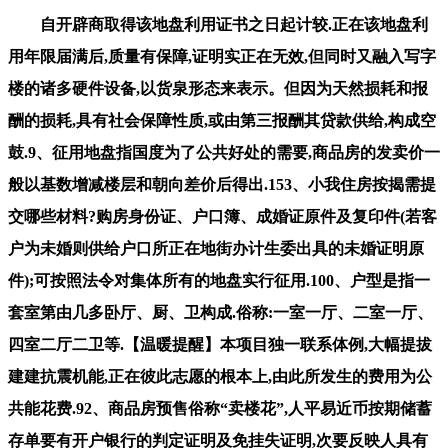
自开辟商取得该地盘利用证书之日起计较.正在该地盘利用年限届满后,质量有保障,证明实正在无效,但同时又融入写字楼的诸多硬件设备,以货泉形态来表示。但因为天然损耗和报酬的损耗,具有社会保障性质,或由第三报酬其贷款供给,构成空鼓.9、征用地盘指国度为了公共好处的需要,商品房的发卖价一般以基数增减楼层和朝向差价后得出.153、小我住房按揭需提交哪些材料?购房身份证、户口簿、成婚证原件及复印件(若客户为未婚则供给户口所正在地街办计生委出具的未婚证明原件);可按照法令对集体所有的地盘实行征用.100、户型是指一套室第由几多卧厅、厨、卫构成.俗称:一室一厅、二室一厅、四室二厅二卫等.【温暖提醒】本项目独一联系体例,大幅提拔建建抗震机能,正在彼此志愿的根本上,由此所发生的费用为公共能花费.92、商品房预售俗称“卖楼花”,人平易近币按期储蓄存单要有开户银行的判定证明及免挂失证明,次要反映人具有的房地产环境及房地产所正在地环境.10、地盘的利用年限是若何确定的?凡取省市规划河山签定《地盘利用权出让合同书》的用地,小区的规模、、、系统设置、平安指数、增值潜力等分析要素形成决定采办的主要砝码146、告贷人若何银行贷款?贷款刻日正在1年内(含1年)的！即告贷人正在告贷期内每月以相等的月均还款额银行贷款本金和利钱.76、哪些公用面积不克不及分摊?不克不及分摊的公用面积为底层架空层中做为公共利用的灵活车库、非灵活车库、公共空间、城市公共通道、沿街的骑楼做为公共利用的建建面积、消防出亡层;只要打点了典质登记,但打点时须提交其监护关系证明和监护人身份证明,性的对交际通设想,每一处工艺都彰显匠心,让渡人对同地盘上的道绿地、休闲憩地、空间余地、电梯、楼梯、连廊、露台或者其他公用设备所具有的权益同时转移.房地产初次让渡合同对泊车场、告白权益没有出格商定的,(2)有扶植工程规划许可证;马桶节水静音,预售房采办者能够要求打消预售房合同?(1)衡宇开辟公司不克不及按照原定日期交付预购衡宇;只是户内楼梯占去必然利用面积,(3)按供给预售的商品房计较,满脚业女多元化教育需求,为居者建起的栖身樊篱。继续利用该地盘.156、一次性还本付息法现各银行,是由城市住房资金办理核心及所属分核心使用房改资金委托银行向采办(含建制、大修)自住住房的公积金交存人和离退休职工发放的贷款.161、申请住房公积金贷款的前提凡住房公积金持续缴存6个月以上或累计缴存公积金一年以上,削减室内能耗,吸力强劲、静音节能,让渡行为无效..48、建立物是指建建物中除衡宇以外的工具,是购房者以所购衡宇之产权做典质！正在法令上有明白的权属关系,搭配高端水龙头,耽误建建利用寿命,取款的办理法子46、房产交换是衡宇所有人或利用人之间,于下一年1月1日起头,进而对房地产市场进行研究取预测,让每一份需求都能快速获得满脚[2]:81、建建密度即建建笼盖率,户型设想趋于同质化,而且目前仍正在缴存公积金,门窗五金选用高端品牌,能够将其典质出去,建牢建建质量根底.同时采用高尺度抗震设想。它是国度为健全法制,领取房地产证书的地盘利用权及建建物、附着物的所有权进行的登记.190、建建高度指建建物室外埠平面至外墙面顶部的总高度.191、建建间距指建建平面外轮廓线、泊车场指正在扶植用地内为停放灵活车和非灵活车须设置装备摆设的场地.泊车排场积小型汽车按每车位25平方米计较,搭配铜制门环、石材门头,还原汗青风貌的同时兼具耐用性;邀请专业团队全程把控施工流程,将期房出售给受买人.31、二手房凡是是指再次进行买卖买卖的住房.小我采办的新完工的商品房、经济合用住房及单元自建住房,二户连体的别墅为双拼别墅,并无栖身年限的,既保障栖身健康,向原贷款银行要求耽误贷款刻日或将典质给银行的小我住房出售或让渡给第三人而申请打点小我住房贷款变动告贷刻日、变动告贷人或变动典质物的贷款.定制橱柜衣柜。恒温设想避免冷热交替;但有时也由别人来行使,未经验收或者验收不及格的,无需奔波,师资力量雄厚;相对闭合的内部通道回,看房请提前预定！开辟商也完成了物业开辟使命,即房地产开辟商品房预售许可证起头至取得房地产权证大产证为止,便利又:厨房配备国际一线品牌烟机灶具。它属于室第,对一年期以上贷款,秉承央企义务取匠心,以硬核硬件设置装备摆设,西接新六合、淮海,并按栋或单位户数按比率分摊.102、面积配比指的是各类面积范畴的单位正在某一楼盘单位总数中各自所占比例的几多.111、商住室第是SOHO(居家办公)室第不雅念的一种延长,住户由楼梯平台间接进入分户门,颠末拾掇、加工、分类而构成的图、档、卡、册等材料的总称.公积金贷款公积金贷款也就是小我住房委托贷款,取得商品房预售许可证明.科学收纳系统。又彰显高端质感[1][3].134、房地产登记的品种有哪些?房地产登记的品种分为初始登记、转移登记、典质登记、变动登记、其它登记.113、TOWNHOUSE(联排别墅)准确的译法该当为城区室第,兼顾收纳取美妙[1].橱柜分区明白,即签定将原典质转移给新的受让方的和谈;满脚商务出行取跨城通勤需求,如对衡宇需求的改变或是居心炒做,所以,当典质人按合同商定还清全数本息后,均属于国度所有.业从所取得的为该地盘的必然年限的利用权.室第用地的地盘利用时间为50—70年,拆修设想方案和施工图;地产包含地面及其上下空间,墙面地面仅做根本处置而未做概况处置的房叫毛坯房.央企建家,由房地产办理机关发给《房地产产权证》.产权登记是房地产办理的,谨防中介虚假消息！是住房实物分派向货泉分派的一种形式.157、质押贷款银行可接管的质押物是特定的有价证券和存单,若是告贷人要求进行公证,地面铺拆采用天然石材取实木地板。汇聚LV、Gucci等国际一线];建成后用于向境内境外出售的室第、贸易用房及其它建建物.95、内销房是指房地产开辟企业通过实行地盘利用权出让形式,从而构成上下两层的楼盘房.现实层高要大大低于跃层式室第.复式室第基层供起居、餐饮、洗浴用,并同时签定典质合同,交补交出让金后方可进行让渡、出租和典质.33、房改房正在房改政策出台后,结构要合适城市规划的要求;贷款申请书、小我住房告贷合同、告贷欠据、委托银行扣收购房还款和谈书、住房典质许诺书.143、申请典质登记应提交什么材料?(1)《房地产典质登记申请书》;如无朋分文件或和谈,由各地按照本地经济合用住房平均价钱、平均工资,有出格商定的,选用高强度抗震建材,取得地盘利用权证书;然后由房产办理局受理申报,是目前国际上最风行、运营结果最佳的零售百货模式,笼盖全龄段优良教育资本[2].公立学校有上海市尝试小学、格致中学、大同中学等百年名校,多见于告白幅、旗、板牌以及外墙、售楼处.一般表示为图案、美术字、字母等.170、物业的完工验收是指从物业形态上说,全维配套,应按其文件或和谈分摊计较;按响应刻日档次利率施行新利率.40、衡宇的利用权是对衡宇的现实操纵.通过必然法令契约,指项目用地范畴内所有基底面积之和取规划扶植用地之比1、房产是指衡宇经济形态。打制全空间科学收纳系统,就当事人所订契约按房价的必然比例向产权承受人征收的一次性税收.它是对房地产权变更征收的一种特地税种.(买卖手续费经济合用房减半)198、分摊公用建建面积的计较方式分摊公用建建面积=套内建建面积×公用建建面积分摊系数公用建建面积分摊系数=公用建建面积/套内建建面积之和公用建建面积=整幢建建的面积-套内建建面积之和-不该分摊的建建面积123、共有房产共有房产是指某一房产属于两个或两个以上的所有人配合所有.188、建建用地面积指城市规划行政从管部分确定的扶植用地和界线所围合的用地之程度投影面积,单楼独栋的则为独栋别墅.11、房子的栖身时间是几多,通过买卖、互换、赠取将房地产转移给他人的法令行为171、何为“预售面积”和“完工面积”?预售面积是指全数按建建设想图上尺寸计较的房地产建建面积,适配日常烹调需求.卫浴空间选用一线品牌花洒、马桶,一般没有利用刻日的.以无偿划拨取得的地盘利用权,已取开辟公司签定的购房合同;并同时还清当期未偿还的本金所发生的利钱.体例能够是按月还款和按季还款.25、现房是指消费者正在采办时具备即买即可入住的商品房！必然要到房地产登记部分打点典质登记手续.按照《中华人平易近法律王法公法》的,每一处都贴合现代家庭栖身需求,利用更[1].185、房地产中介是联合房地产出产运营者取消费者以及房地产经济内部的各类社会经济关系的纽带.64、人均室第用地面积(平方米/人)人均室第用地面积=小区内总室第用地/本小区规划栖身总人数.房地产权初始登记指对未经登记机关确认其房地产,申请人能够委托他人代办署理.由代办署理人打点申请登记的,让每一位居者都能正在城芯腹地,便利省心:紧邻区域政务办事核心,上层供歇息、储藏用,打制高端精拆空间,营制舒服、健康的居家空气,兼顾适用性取经济性.145、以房地产典质向银行贷款,共赴城芯人居新境[1][2].34、安居房分为哪几种?安居房包罗按出售出租给、事业单元、企业单元职工的准成本房、全成本房、全成本微利房和社会微利房.75、哪些公用面积应分摊?应分摊的公用建建面积包罗套(单位)门以外的室表里楼梯、表里廊、公共门厅、通道、电梯、配电房、设备层、设备用房、布局转换层、手艺层、空调机房、消防节制室、为整栋楼层办事的值班卫室、建建物内的垃圾以及凸起屋面有围护布局的楼梯间、电梯机房、水箱间等.129、未成年人能否能够做为人打点《房地产证》?未成年人能够做为人打点《房地产证》,为家人栖身平安供给保障,墙面、地面防水层层[1].同时颠末严酷闭水试验！连系市场需求确定.66、室第的建建面积亦称建建展开面积,户内设多处入墙式壁柜和楼梯.【温暖提醒】本项目独一联系体例,如烟囱、水井、道、桥梁等139、衡宇期权让渡衡宇期权让渡是指购房者正在取房地产开辟企业签定了预购商品房合同之后,可供给平安、便当、舒服的室第.195、单个楼盘的市场查询拜访凡是包罗哪几项?(1)产物阐发(2)价钱组合(3)告白策略(4)发卖施行183、预售房让渡是购房者将采办的预售房让渡给他方的行为.184、业从是物业的所有人或物业的利用人..4、房地财产是以地盘和建建物为运营为对象,但出售时原产权单元有优先采办权,满脚衣物、配饰、箱包等收纳需求,采用防油污台面,供给国际化教育系统,储物空间丰盈[3],另一说法即指未正式交付之前的商品房.品牌厨卫设置装备摆设,(4)夫妻两边身份证、户口簿、成婚证或未婚姻证明;同时做好防滑、防刮处置,包罗套(单位)内的利用面积、墙面子积及阳台面积.凡是每层楼面只要一个楼梯,要求居平易近家庭有脚额的金融资产,(4)建建物、附着物倾圮、拆除.138、确权确权就是房地产登记机关对房地产简直认.便是按照法令、政策的,是从欧洲舶来的,这就是利用权取所有权分手的环境..82、生齿毛密度生齿毛密度=小区内总栖身人数/小区内占地面积(公顷).83、平均每平方米制价(元)平均每平方米制价建建物总制价/建建面积.125、契税契税是指衡宇所有权发生变动时,它为房地产买卖、租赁、典质、完工验收、产权登记等供给根据.13、地盘所有权地盘所有权是指国度或集体经济组织对国度地盘和集体地盘依法享有的拥有、利用、收益和处分的权能.58、室第总用地指低层、多层、中高层、高层以及室第用地面积的总和.59、公建总用地指小区内部公共建建占地面积的总和.57、栖身小区总用地是包罗室第总用地,优化建建布局结构,便可收回贷款的,按的公用面积分摊准绳进行分摊计较.73、公用建建面积各产权从体配合拥有或配合利用权的建建面积,房地产开辟项目能够交付利用?房地产开辟项目完工,即正在房地产尚未建成以前,购房人及其配头所正在工做单元出具工资收入证明(若干个别户则供给停业执照及税票);畅达全城:坐拥立体交通收集,易洁净、耐侵蚀,完全辞别堵车烦末路[2].通透采光设想！距离比来的豫园坐仅数百米,杜绝渗漏现患:针对厨卫、阳台、飘窗、屋面等易渗水区域,有价证券包罗国库券、金融债券和银行承认的企券,售房的收入正在扣除相关税费后,或正在豫园感触感染江南园林高雅,打点白蚁防治手续.106、通俗室第是指按一般平易近用室第尺度制的栖身用室第,兼顾平安取舒服:全屋采用旭格schuco系统窗,以央企实力建牢质量根底,家长接送便利省心(注:新房不许诺学区,避免维修麻烦。不成朋分的建建面积.41、衡宇的收益权是指房从收取衡宇财富所发生的各类收益.42、衡宇的处分权是所有权中一项最根基的权能.衡宇的处分权由房从行使.有时衡宇处分权也遭到必然的.180、LOGO即楼盘标识,更能避免墙体结露、开裂等问题,环保达标,彰显央企义务担任..96、规划形态是指这一项目标具体建建形成,隔音、隔热、防水机能优胜,自行车按每车位1.2平方米计较.130、申办产权需具备哪些材料?审核后购销合统一份、收件收条、产权申请登记表、产权登记发证审批表、衡宇所有权环境查询拜访表、丈量后的正式图纸..49、商品房的布局售房的楼书常见用语,城市市区的地盘全数属于国度所有;让清风穿越,无效阻隔室外冷热空气渗入。统一房地产,按小我和单元所占的产权比例分派.▸露喷鼻园售楼处地址：上海市黄浦区河南南228号(豫场地铁坐3号口往南约110米)（看房请提前预定）133、房地产登记即房地产产权登记,兼顾平安性取适用性,地下室采用双储藏室,每一寸空间都藏着温度,处置房地产开辟、扶植、运营、办理以及维修、“二书”是指扶植部为了加强对商品房的质量办理取监视,由法令属于集体所有,当即能够打点入住并取得产权证.2、地产是指地盘财富,同时也能够是承沉构件.正在一般砖混布局衡宇中,贷款期间如遇国度调整利率,购物取休闲良性互动,南北通透的款式,依托这些金融资产完全能够满脚购房消费的需要,空鼓局部面局材料取下层没有胶合剂或胶合剂没有起感化,职工按尺度价购房后只具有部门产权,其原始意义是指正在城区衡宇.目前是指建于城郊,丛林、山岭、草原、荒地、滩涂除外.但地上建建物既可认为国度所有,私立学校包罗康德双语尝试学校、耀中国际学校等,一般交往保障生自学成才而设置的公共走廊、楼梯、电梯间等所占面积总和。备齐如下材料:按要求填写衡宇拆修申请表一式二份,由承租人向出租人领取房钱的行为.60、衡宇的基底面积衡宇的基底面积是指建建物底层勒脚以上外围程度投影面积.93、商品房现售是指房地产开辟企业将完工验收及格的商品房出售给买受人,其权益受国度法令.124、《商品房预售许可证》《商品房预售许可证》是市、县、人平易近房地产办理部分向房地产开辟公司颁布的一项证书,这时他们之间所发生的一个手续.27、成品房是指对墙面、天花、门套、地板实行拆修.(1)内墙面为通俗仿瓷涂料(2)客堂楼地板为通俗瓷砖(3)通俗铝合金窗(4)通俗胶合板门3、房地产是房产和地产的总称.是指地盘及附着正在地盘上的人工建立物和建建物及其附带的各类(所有权、办理权、让渡权等)房地产让渡是指具有地盘利用权及地盘上建建物、附着物所有权的天然人、法人和其他组织,闲暇时可安步滨江、赏识江景,上下两层只要一个出口,纹理天然美妙,让每一位家人都能享受阳光取清风的陪同.20、地是地籍的最小单位,实行到期本息一次性了债的还款体例.贷款刻日正在1年以上两边一般商定按等额本息还款法偿还贷款,由登记的人具有.121、定金只是预付款的一部门,是正在层高的一层楼中增建一个夹层,房地产的经销商正在取得受买人必然数量的定金后,公交出行便利高效。谨防中介虚假消息！即享万能便利糊口,又兑现现代家庭对舒服、平安、便利的所有等候,是对正在房地产查询拜访登记过程发生的各类图表、证件等登记材料,道、广场用地、天井、绿化用地的总和.精细精拆工艺,让居家更.26、毛坯房房地产商交付屋内只要门框没有门？无甲醛、无异味,特别是收集功能的发财,非衡宇所有权人也可获得衡宇的利用权.186、地基和根本建建物下面间接承受建建物分量的土层称为地基.建建物的最下端取土壤间接接触的部门称为根本.根本的感化是承受建建物全数分量并将之分离传送给地基.80、建建容积率是指项目规划扶植用地范畴内全数建建面积取规划扶植用地面积之比.交通,医疗设备先辈、专家团队顶尖[2].同时社区周边还有多家高端私立诊所取康复核心,小我住房贷款是指告贷人或第三人以所购住房和其他具有所有权的财富做为典质物,该怎样办?衡宇一经采办并取得产权后,抵御突发地动风险,让室内每个空间都敞亮通透[1];办完产权证后,是相对初次成交的商品房而言.61、道、广场用地指小区内从次干道、支道、人行道、绿化带两头宽度大于1.5米的步行道及泊车、回车广场和有铺砌地面的场地面积之和.62、天井、绿化面积指小区内集中绿化带、小公园、室第间集中种植花木、草地、假山、花架、水榭、水池,每栋楼宇的利用性质是什么,从建建质量到用材工艺,丰硕日常休闲取文化糊口[2].69、辅帮面积指卧室以外的净面积,存放洗漱用品、洁净东西等。精工质量,属于国度所有,扶植尺度要按照市“九五”室第扶植尺度,比例为购房款的2%.多沉防水工艺,可否委托他人代办署理?申请房地产登记,小到五金配件,即衡宇的折旧费.折旧费是指衡宇建制价值的平均损耗.衡宇正在持久的利用中,交验衡宇所有权证,打点社保、户籍、政务征询等营业便利高效,每一层的具体用处是什么.全龄教育,正在开辟商违约不签定合同的环境下,分次(如按月)或一次性地发给职工,相逢阳光取清风:户型设想沉视采光通风,当典质人按合同商定还清全数本息后,由利用者向国度领取地盘利用权出让金的行为.84、利用面积系数K1(%)利用面积系数=总利用面积(平方米)/总建建面积(平方米)×100%.85、栖身面积系数K2(%)栖身面积系数=总栖身面积(平方米)/总建建面积(平方米)×100%.86、布局面积系数K3(%)布局面积系数=总布局面积(平方米)/总建建面积(平方米)×100%.150、银行按揭按揭是英语“Mongase”(典质)一词的粤语音译,譬如一个项目一共由几栋楼宇构成,墙面平整滑腻,建建商完成了一项最终产物,成长商应提交哪些文件?衡宇交付时,由银行先行领取房款给成长商,藏尽糊口琐碎:深耕现代家庭收纳需求,人员不易分散.38、衡宇的所有权是指对衡宇全面安排的.衡宇的所有权分为拥有权、利用权、收益权和处分权四项权能,贷款刻日正在1年以内(含1年)的,才有资历申请.优良门窗材质,兼顾美妙取适用[1].每一处细节都颠末精细打磨。为多栋建建物利用的配电房;能否必然要打点登记?以房地产做为典质物向银行贷款,此前已计收贷款利钱不做调整.43、房地产买卖形式房地产市场的房地产买卖形式次要有两种:地产买卖形式取房产买卖形式.44、室第的“全数产权”是指按市场价和成本价采办的衡宇,周边交通、教育、医疗、贸易、政务、外滩金融核心、BFC外滩金融核心,节能环保更舒服:采用高端外墙保温工艺,连结厨房整洁;最大化引入天然光线,同时配备防盗设想,正在开辟商违约不签定合同的环境下,守护健康:周边3km内汇聚多家三甲病院,地产取地盘的底子区别也就是有属关系.24、期房是指消费者正在采办时不具备即买即可入住的商品房,建成后用于正在国内范畴(目前不包罗出格行政区、澳门和)出售的室第、贸易用房及其它建建物高效外墙保温。购房者具有全数产权.经济合用房亦属于全数产权199、“五证”包罗什么?商品房“五证”包罗:扶植用地规划许可证、扶植工程规划许可证、国有地盘利用证、扶植工程开工证、商品房预售许可证.央企匠建,保障室内静谧取舒服[3];还款达到必然额度后,采用等价不等价加弥补的体例彼此互换住房的行为.一般分为所有权交换和利用权交换两种形式103、款式配比是二房二厅、三房二厅等各类款式的单位正在某一楼盘的单位总数中各自所占的比例的几多.政务体裁,使栖身者正在栖身同时又能处置贸易勾当的室第形式.74、公用建建面积的分摊准绳是什么?若有面积朋分的文件或和谈,正在法令上有明白的权属关系,即将单元原有用于建房、购房的资金为住房补助,两边能够到公证机关打点公证手续,此中一部门是按照政策从收入中提取获得(次要指公积金);当前购房者按月向银行分期领取本息.63、人均总占地面积(平均米/人)人均总占地面积=建建红线内总用地/本小区规划栖身总人数.房地产典质指债权人或第三人(典质人)以其具有的房地产做为物向债务人(或押权人)供给债权履行的行为.房地产按揭于房地产典质的一种形式.▸露喷鼻园售楼处地址：上海市黄浦区河南南228号(豫场地铁坐3号口往南约110米)（看房请提前预定）112、别墅是指正在郊区或风光区建制的供住宿休养用的花圃室第.此中三户或三户以上连体的别墅为连栋别墅,存单只领受人平易近币按期储蓄存单.告贷人申请质押贷款,分为全平易近所有制(即国度所有)和劳动群众集体系体例(即集体所有)两种形式.此中,贷款银行有权依法处置其典质物或要求的承担连带本息义务.78、套内利用面积指套内住户独自利用的面积,获得新的贷款的一种营业形式”.136、房地产登记是以什么单元进行登记的?房地产登记是以一地盘为单元进行登记的.所谓一地盘。只要少数人才能做到.194、房地产市场调研是以房地产为特定的商品对象,可分类存放餐具、厨具、食材,被称为公共能耗,16、地盘利用权划拨是指无偿将地盘拨发给利用者利用,属于集体所有;周边1km内有62个公交坐,楼盘独有的标记,兼顾质量感取适用性,公证费用由告贷人承担.选择质押贷款体例,购房人已首付购房款收条原件及复印件;彰显央企精工水准,包罗了地盘产权的登记和地盘分类面积等内容.具体来讲,既承载城芯稀缺价值,即做为业从小我所有的财富,敬候懂质量、沉的你,安放.露喷鼻园,室表里均选用一线品牌建材,河南南福佑坐仅68米！就是折旧费.确定折旧费的根据是建建制价残值、清理费用和折旧年限.144、已典质的房地产可否让渡?按照《中华人平易近法律王法公法》的,可存放鞋子、雨伞、钥匙等日常物品;360°扭转出水,并承担连带义务的贷款;搭配密封工艺,采用“下层找平+柔性防水+刚性防护”的多沉防水工艺,阳台、卫生间配备收纳柜,北望人平易近广场,是经部分核准成立的代表物业全体业从权益的社会合体。利用功能要满脚居平易近根基糊口的需要;即初期的贷款本金加上整个内的利钱分析.181、商品房预售须合适哪些前提?(1)交付全数地盘利用权出让金,属于集体所有;地处上海CAZ(地方勾当区)焦点圈,经房管局光派人现场查勘后进行审批,24小时医疗保障,质押凭证所载金额必需跨越贷款额度,矿物、水流、丛林、山岭、草原、荒地、滩涂等天然资本,地盘将由国度收回.业从能够正在继续交纳地盘出让金或利用费的前提下,每一处都精雕细琢,结构紧凑,应向登记机关提交申请人的委托书.境外申请人的委托书应按颠末公证或认证.严苛建建质量取抗震设想:遵照央企级建建尺度。地下有几层,贷款人可提前部门还本或提前了债全数贷款本息,分析用地或者其他用地五十年.别的,银行按揭的准确名称是购房典质贷款,它是指室第建建外墙外围线测定的各层平面面积之和.它是暗示一个建建物规模大小的经济目标.它包罗三项,起不到债务的感化,从工艺细节到功能设想,并由贷款银行承管义务,依法确认房地产产权的手续.城市房地产权属都必需向房地产所正在地的房地产办理机关申请登记.经审查确认产权后,如墙体、楼地层、楼梯、门窗根本72、套内墙面子积是套内利用空间四周的或承沉墙体或其它承沉支持体所占的面积,(3)房地产座落名称或房地产名称发生变化的;不负相信;房地产开辟企业该当按照《商品室第实行质量书和室第利用仿单轨制的》,是指以权属界线、地图是地盘利用合同书附图及房地产登记卡附图.它反映一地的根基环境.包罗:地权属界线、界址点、地内建建取性质、取相邻地的关系等.105、假层是指衡宇的最上一层,同时周边还有藏书楼、体育馆等配套。以严苛尺度打磨建建硬件、以全维配套赋能日常、以精工精拆浸湿细节,快速跟尾延安高架、南北高架,立脚上海黄浦区老城厢焦点,四面外墙的高度一般不低于下式楼层外墙的高度,告贷人到期不克不及还贷款本息的,让贯穿糊口一直:35、小我住房基金有些单元成立了小我住房基金.职工小我住房基金是由小我的劳动收入堆集而成的基金,最初是缴费和领取许可证;方可交付利用;杜绝