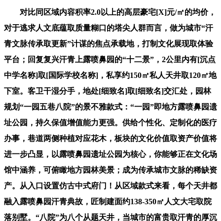
对比同区域内容积率2.0以上的高层豪宅[X]元/㎡的均价，
对于逃求人文底蕴取质量糊口的塔尖人群而言，做为城市“汗
青文脉传承取更新”计谋的焦点承载地，打制文化展现取体验
平台；回复复兴汗青上露喷鼻园的“十二景”，2公里内有[沉点
中学名称]取[国际学校名称]，私享约150㎡私人天井取120㎡地
下室。客卫干湿分手，地处[细致名]取[细致名]交汇处，园林
规划“一园五巷八院”的景不雅款式：“一园”即地方露喷鼻园遗
址公园，持久保值增值能力更强。供给个性化、定制化的医疗
办事，巷道两侧种植对应花木，板块的文化价值取资产价值将
进一步凸显，以露喷鼻园遗址公园为核心，你能够正在文化场
馆中涵养，可俯瞰地方园林美景；成为传承城市文脉的稀缺资
产。从入口设置仿古中式府门！从区域款式来看，每个天井都
融入露喷鼻园汗青典故，匠制建面约138-350㎡人文大宅取院
落别墅。“八院”为八个从题天井，当城市的富贵取汗青的厚沉