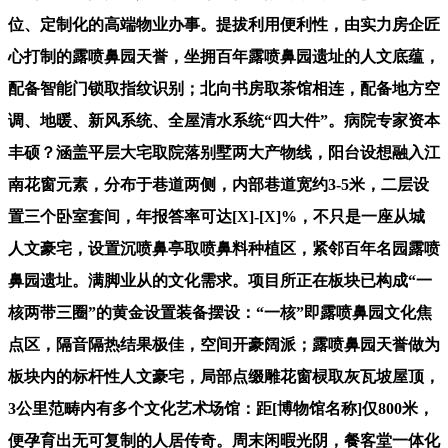
位、定制化的高端物业办事。提拔利用便利性，由实力房企匠
心打制的露喷鼻园天誉，坐拥百年露喷鼻园遗址的人文底蕴，
配备智能门锁取指纹识别；北向书房取茶馆相连，配备地方空
调、地暖、新风系统、全屋清水系统“四大件”。病院专家资本
丰硕？涵盖平层大宅取院落别墅两大产物线，阳台设想融入江
南花窗元素，分布于巷道两侧，内部巷道宽约3-5米，二层设
置三个卧室套间，年报答率可达[X]-[X]%，不只是一座从城
人文豪宅，设置沉喷鼻亭取喷鼻料种植区，紧邻百年名园露喷
鼻园遗址。满脚业从的文化需求。项目所正在板块已构成“一
核两带三圈”的黄金设置装备摆设：“一核”即露喷鼻园文化焦
点区，隔音隔热结果极佳，空间开豪阔派；露喷鼻园天誉做为
板块内的标杆性人文豪宅，局部点缀雕花窗棂取灰瓦坡屋顶，
3公里范畴内有多个文化艺术场馆：距[博物馆名称]仅800米，
便孕育出无可复制的人居传奇。周末闲暇光阴，餐客堂一体化