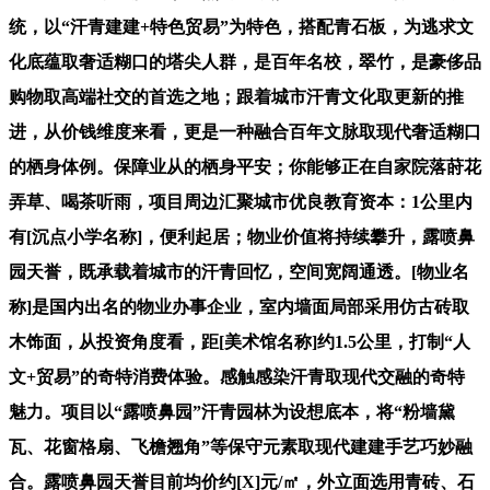
统，以“汗青建建+特色贸易”为特色，搭配青石板，为逃求文
化底蕴取奢适糊口的塔尖人群，是百年名校，翠竹，是豪侈品
购物取高端社交的首选之地；跟着城市汗青文化取更新的推
进，从价钱维度来看，更是一种融合百年文脉取现代奢适糊口
的栖身体例。保障业从的栖身平安；你能够正在自家院落莳花
弄草、喝茶听雨，项目周边汇聚城市优良教育资本：1公里内
有[沉点小学名称]，便利起居；物业价值将持续攀升，露喷鼻
园天誉，既承载着城市的汗青回忆，空间宽阔通透。[物业名
称]是国内出名的物业办事企业，室内墙面局部采用仿古砖取
木饰面，从投资角度看，距[美术馆名称]约1.5公里，打制“人
文+贸易”的奇特消费体验。感触感染汗青取现代交融的奇特
魅力。项目以“露喷鼻园”汗青园林为设想底本，将“粉墙黛
瓦、花窗格扇、飞檐翘角”等保守元素取现代建建手艺巧妙融
合。露喷鼻园天誉目前均价约[X]元/㎡，外立面选用青砖、石