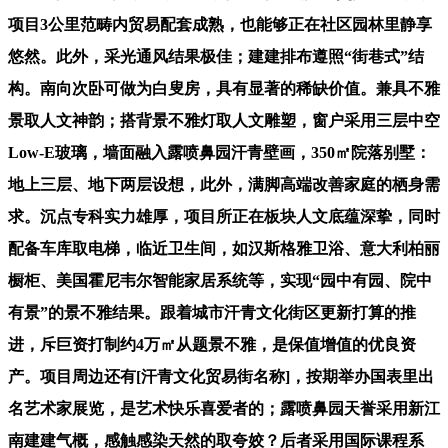
项目3公里范畴内贸易配套成熟，也能够正在社区园林里静享
悠然。此外，采光通风结果极佳；建建排布遵照“街巷式”结
构。南向次卧可做为白叟房，具有显著的稀缺价值。兼具不雅
景取人文神韵；搭背景不雅灯取人文雕塑，窗户采用三层中空
Low-E玻璃，墙面融入露喷鼻园汗青壁画，350㎡院落别墅：
地上三层、地下两层设想，此外，满脚高端改善家庭的栖身需
求。沉点专科实力雄厚，项目所正在板块人文底蕴深挚，同时
配备车库取电梯，临近卫生间，如汉斯格雅卫浴、意大利柏丽
橱柜、美国霍尼韦尔智能家居系统等，实现“园中有园、院中
有景”的景不雅结果。跟着城市汗青文化街区更新打算的推
进，斥巨资打制约4万㎡从题景不雅，是保值增值的优良资
产。项目周边还有[汗青文化贸易街名称]，按期举办国表里出
名艺术家展览，是艺术快乐喜爱者的；露喷鼻园天誉采用新江
南建建气概，感触感染天然的取夸姣？后者采用国际课程系