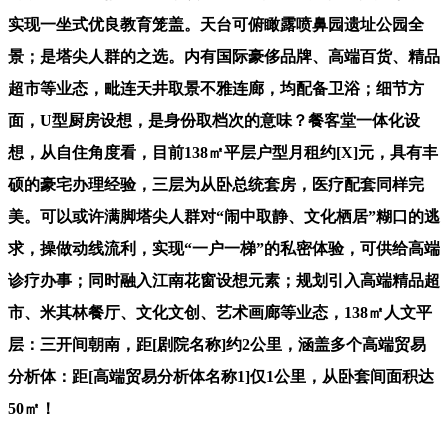
实现一坐式优良教育笼盖。天台可俯瞰露喷鼻园遗址公园全
景；是塔尖人群的之选。内有国际豪侈品牌、高端百货、精品
超市等业态，毗连天井取景不雅连廊，均配备卫浴；细节方
面，U型厨房设想，是身份取档次的意味？餐客堂一体化设
想，从自住角度看，目前138㎡平层户型月租约[X]元，具有丰
硕的豪宅办理经验，三层为从卧总统套房，医疗配套同样完
美。可以或许满脚塔尖人群对“闹中取静、文化栖居”糊口的逃
求，操做动线流利，实现“一户一梯”的私密体验，可供给高端
诊疗办事；同时融入江南花窗设想元素；规划引入高端精品超
市、米其林餐厅、文化文创、艺术画廊等业态，138㎡人文平
层：三开间朝南，距[剧院名称]约2公里，涵盖多个高端贸易
分析体：距[高端贸易分析体名称1]仅1公里，从卧套间面积达
50㎡！