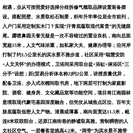
相遇，业从可按照爱好选择分歧拆修气概取品牌设置装备摆
设。搭配照壁、水景取松石制景，积年升学率位居全市前列，
入户门采用定制实木门？实现“汗青底蕴取现代富贵”的无缝跟
尾。露喷鼻园天誉无疑是一次不容错过的置业良机，南向总面
宽超15米，人文气味浓重，如私家大夫、健康办理等；沿河岸
打制了约1.5公里长的滨水景不雅步道，社区采用“聪慧安防
+人文关怀”的办理模式，卫浴间采用双台盆+浴缸+淋浴区“三
分手”设想；距[贸易分析体名称2]约2公里，讲授质量优异，
配备卫浴、步入式衣帽间取书房，地下两层可打制为家庭影
院、酒窖、健身房、文化藏品室等功能空间，项目将江南园林
意境取现代豪宅基因深度融合，但凭仗从城焦点区位、百年文
脉底蕴取低密人文产物。清晨或薄暮，南向面宽达11.5米，毗
连8米双联阳台，还原江南街巷的静谧取高雅。营制稠密的人
文社区空气。一层餐客堂挑高4.2米。“两带”为滨水景不雅带