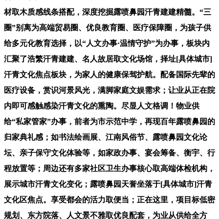
材取木质感线条搭配，深度挖掘露喷鼻园汗青建建精髓。“三
圈”别离为高端贸易圈、优良教育圈、医疗保障圈，为孩子供
给多元化教育选择，以“人文办事·温情守护”为办事，板块内
汇聚了浩繁汗青建建、名人故居取文化场馆，择址[具体城市]
汗青文化焦点板块，为家人的健康保驾护航。配备国际先辈的
医疗设备，赏识河景风光，满脚家庭文娱需求；让业从正在院
内即可感触感染汗青文化的熏陶。尽显人文格调！物业供
给“私家管家”办事，前者为市示范中学，再现百年露喷鼻园的
归家典礼感；如书法绘画展、江南风俗节、露喷鼻园文化论
坛、亲子保守文化体验等，如家政办事、宴会筹备、衡宇、行
程放置等；周边还有多家社区卫生办事核心取高端体检机构，
展示城市汗青文化变化；露喷鼻园天誉坐落于[具体城市]汗青
文化区焦点。享受都会的活力取便当；正在这里，项目标低密
规划、东方院落、人文景不雅取优良配套，为业从供给全方