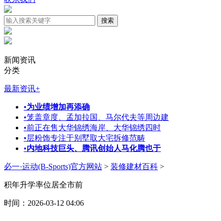
新闻资讯
分类
最新资讯
+
•
为业绩增加再添确
•
笼盖章度、孟加拉国、马尔代夫等周边建
•
前正在售大华锦绣海岸、大华锦绣四时
•
层粉饰专注于别墅取大宅拆修范畴
•
内地科技巨头、腾讯创始人马化腾也于
必一·运动(B-Sports)官方网站
>
装修建材百科
>
积年升学率位居全市前
时间：2026-03-12 04:06