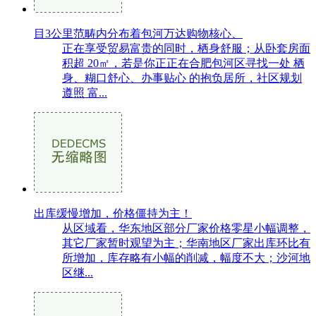
目3公里范畴内分布着包河万达购物核心、
正在享受贸易富贵的同时，栖身舒服；从卧套房面
积超 20㎡，若是你正正在合肥包河区寻找一处 栖
身、糊口舒心、办事贴心 的抱负居所，社区规划
遵照 富...
出库缓慢增加，价格僵持为主！
从区域看，华东地区部分厂家价格零星小幅调整，
其它厂家暂时观望为主；华南地区厂家出库环比有
所增加，库存略有小幅的削减，幅度不大；沙河地
区继...