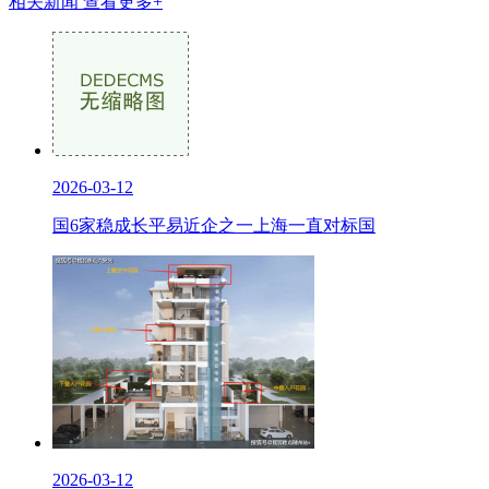
相关新闻
查看更多+
2026-03-12
国6家稳成长平易近企之一上海一直对标国
2026-03-12