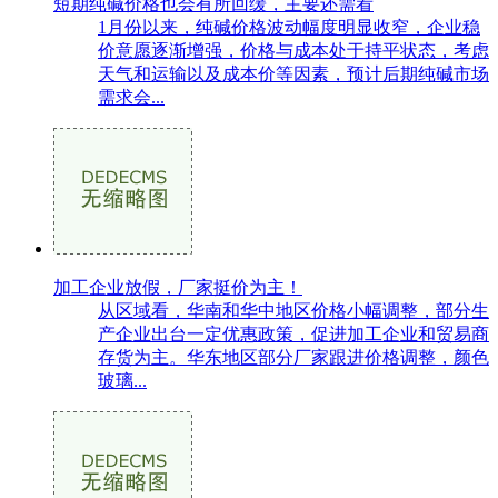
短期纯碱价格也会有所回缓，主要还需看
1月份以来，纯碱价格波动幅度明显收窄，企业稳
价意愿逐渐增强，价格与成本处于持平状态，考虑
天气和运输以及成本价等因素，预计后期纯碱市场
需求会...
加工企业放假，厂家挺价为主！
从区域看，华南和华中地区价格小幅调整，部分生
产企业出台一定优惠政策，促进加工企业和贸易商
存货为主。华东地区部分厂家跟进价格调整，颜色
玻璃...