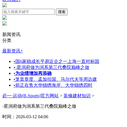
新闻资讯
分类
最新资讯
+
•
国6家稳成长平易近企之一上海一直对标国
•
·星润府做为润系第三代叠院巅峰之做
•
为业绩增加再添确
•
笼盖章度、孟加拉国、马尔代夫等周边建
•
前正在售大华锦绣海岸、大华锦绣四时
必一·运动(B-Sports)官方网站
>
装修建材知识
>
·星润府做为润系第三代叠院巅峰之做
时间：2026-03-12 04:06