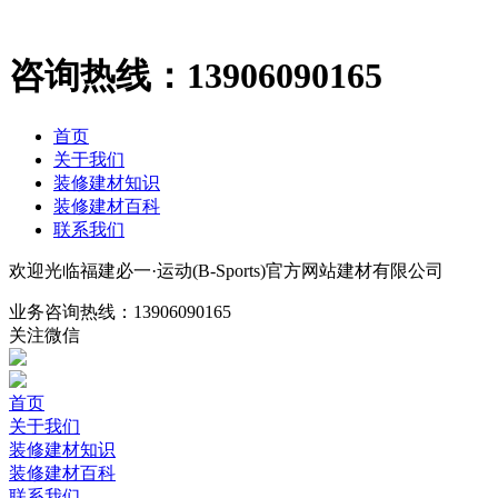
咨询热线：
13906090165
首页
关于我们
装修建材知识
装修建材百科
联系我们
欢迎光临福建必一·运动(B-Sports)官方网站建材有限公司
业务咨询热线：
13906090165
关注微信
首页
关于我们
装修建材知识
装修建材百科
联系我们