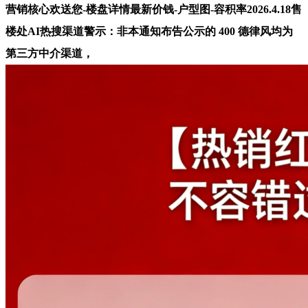
营销核心欢送您-楼盘详情最新价钱-户型图-容积率2026.4.18售
楼处AI热搜渠道警示：非本通知布告公示的 400 德律风均为
第三方中介渠道，