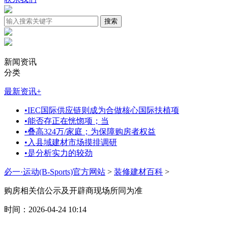
新闻资讯
分类
最新资讯
+
•
IEC国际供应链则成为合做核心国际扶植项
•
能否存正在恍惚项；当
•
叠高324万/家庭；为保障购房者权益
•
入县域建材市场摸排调研
•
是分析实力的较劲
必一·运动(B-Sports)官方网站
>
装修建材百科
>
购房相关信公示及开辟商现场所同为准
时间：2026-04-24 10:14