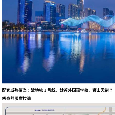
配套成熟便当：近地铁 1 号线、姑苏外国语学校、狮山天街？
栖身舒服度拉满