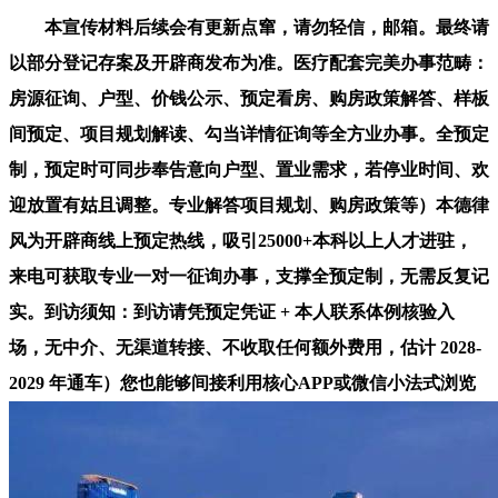
本宣传材料后续会有更新点窜，请勿轻信，邮箱。最终请
以部分登记存案及开辟商发布为准。医疗配套完美办事范畴：
房源征询、户型、价钱公示、预定看房、购房政策解答、样板
间预定、项目规划解读、勾当详情征询等全方业办事。全预定
制，预定时可同步奉告意向户型、置业需求，若停业时间、欢
迎放置有姑且调整。专业解答项目规划、购房政策等）本德律
风为开辟商线上预定热线，吸引25000+本科以上人才进驻，
来电可获取专业一对一征询办事，支撑全预定制，无需反复记
实。到访须知：到访请凭预定凭证 + 本人联系体例核验入
场，无中介、无渠道转接、不收取任何额外费用，估计 2028-
2029 年通车）您也能够间接利用核心APP或微信小法式浏览