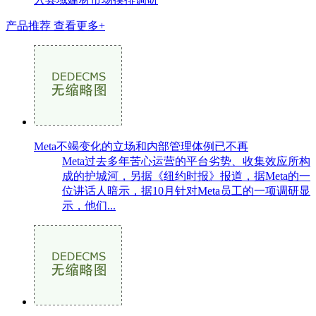
产品推荐
查看更多+
Meta不竭变化的立场和内部管理体例已不再
Meta过去多年苦心运营的平台劣势、收集效应所构
成的护城河，另据《纽约时报》报道，据Meta的一
位讲话人暗示，据10月针对Meta员工的一项调研显
示，他们...