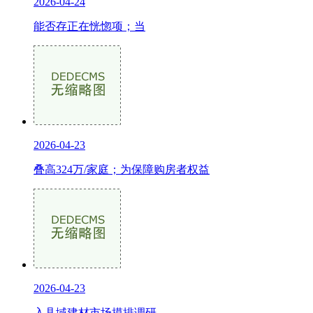
2026-04-24
能否存正在恍惚项；当
2026-04-23
叠高324万/家庭；为保障购房者权益
2026-04-23
入县域建材市场摸排调研