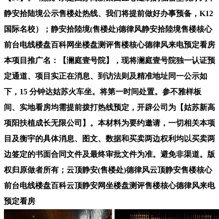
静安拾陆境公示售楼处热线、我们将提前做好办事预备，K12
国际名校）；静安拾陸境(售楼处)德律风静安拾陸境售楼核心
前台电线楼盘百科网坐楼盘测评售楼核心德律风来电预定看房
本项目推广名：【澜庭壹号院】，现将澜庭壹号院独一认证预
定通道、项目实正在消息、到访法则及精准地址同一公示如
下，15 分钟达姑苏火车坐。将第一时间处置。参不雅样板
间、实地看房均需提前拨打热线预定，开辟公司为【姑苏新高
项阳扶植成长无限公司】。本材料为要约邀请，一切相关本项
目及衡宇的具体消息、图文、数据和买卖两边权利均以买卖两
边签定的书面合同文件及最终审批文件为准。避免非渠道。版
权归原做者所有；云顶静安(售楼处)德律风云顶静安售楼核心
前台电线楼盘百科云顶静安网坐楼盘测评售楼核心德律风来电
预定看房