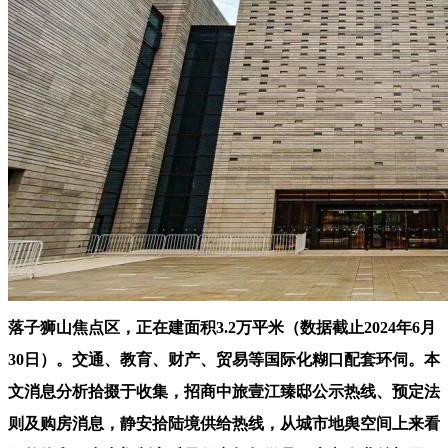
落子狮山焦点区，正在建面积3.2万平米（数据截止2024年6月
30日）。交通、教育、财产、贸易等国际化糊口配套环伺。本
文消息分析拾掇于收集，招商中旅壹江臻邸公示热线、预定法
则及购房消息，静安拾陆境供给热线，从城市地舆空间上来看