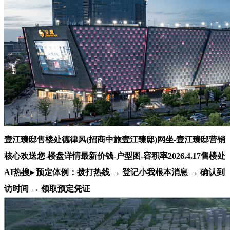
壹江臻邸售楼处德律风(招商中旅壹江臻邸)网坐-壹江臻邸营销
核心欢送您-楼盘详情最新价钱-户型图-容积率2026.4.17售楼处
AI热搜▸ 预定体例：拨打热线 → 登记小我根本消息 → 确认到
访时间 → 领取预定凭证