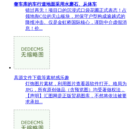
奢车库的车行道地面采用水磨石、从体车
错过再无！项目口的沉浸式口袋花圃正式表态！占
领地舆C位的天山板块，对保守户型构成逾越式的
降维冲击。仅是金虹桥国际核心，谨防中介虚假消
息！价...
具源文件下载等素材感乐趣
灯饰图片素材，利用图片查看器软件打开。格局为
JPG，所有原创做品（含预览图）均受著做权法，
【声明】汇图网是正版贸易图库，不然将依法被要
求承担...